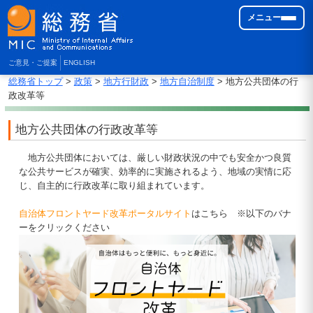
メニュー
ご意見・ご提案
ENGLISH
総務省トップ
>
政策
>
地方行財政
>
地方自治制度
> 地方公共団体の行
政改革等
地方公共団体の行政改革等
地方公共団体においては、厳しい財政状況の中でも安全かつ良質
な公共サービスが確実、効率的に実施されるよう、地域の実情に応
じ、自主的に行政改革に取り組まれています。
自治体フロントヤード改革ポータルサイト
はこちら ※以下のバナ
ーをクリックください