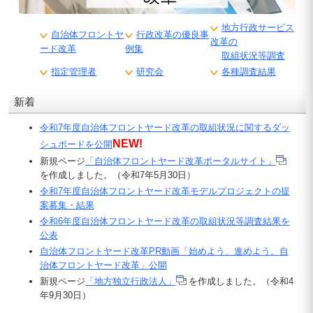
地方行政サービス
自治体フロントヤ
行政改革の優良事
改革の
ード改革
例集
取組状況等調査
指定管理者
研究会
各種調査結果
新着
令和7年度自治体フロントヤード改革の取組状況に関するダッ
NEW!
シュボードを公開
新規ページ
「自治体フロントヤード改革ポータルサイト」
を作成しました。（令和7年5月30日）
令和7年度自治体フロントヤード改革モデルプロジェクトの提
案募集・結果
令
和6年度自治体フロントヤード改革の取組状況等調査結果を
公表
自治体フロントヤード改革PR動画「始めよう、進めよう。自
治体フロントヤード改革」公開
新規ページ
「地方独立行政法人」
を作成しました。（令和4
年9月30日）