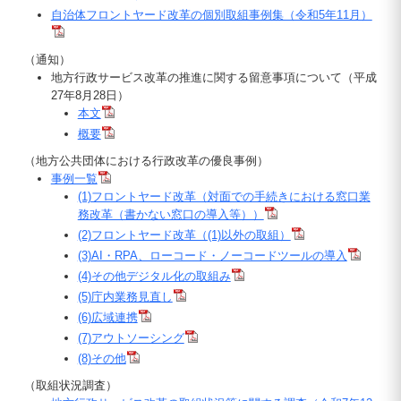
自治体フロントヤード改革の個別取組事例集（令和5年11月）
（通知）
地方行政サービス改革の推進に関する留意事項について（平成
27年8月28日）
本文
概要
（地方公共団体における行政改革の優良事例）
事例一覧
(1)フロントヤード改革（対面での手続きにおける窓口業
務改革（書かない窓口の導入等））
(2)フロントヤード改革（(1)以外の取組）
(3)AI・RPA、ローコード・ノーコードツールの導入
(4)その他デジタル化の取組み
(5)庁内業務見直し
(6)広域連携
(7)アウトソーシング
(8)その他
（取組状況調査）