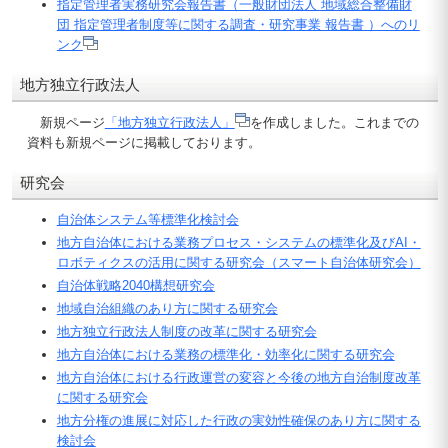
指定管理者実務研究会報告書（一般財団法人 地域総合整備財
団 指定管理者制度等に関する調査・研究事業 報告書 ）へのリ
ンク
地方独立行政法人
新規ページ
「地方独立行政法人」
を作成しました。これまでの
資料も新規ページに掲載しております。
研究会
自治体システム等標準化検討会
地方自治体における業務プロセス・システムの標準化及びAI・
ロボティクスの活用に関する研究会（スマート自治体研究会）
自治体戦略2040構想研究会
地域自治組織のあり方に関する研究会
地方独立行政法人制度の改革に関する研究会
地方自治体における業務の標準化・効率化に関する研究会
地方自治体における行政運営の変容と今後の地方自治制度改革
に関する研究会
地方分権の進展に対応した行政の実効性確保のあり方に関する
検討会