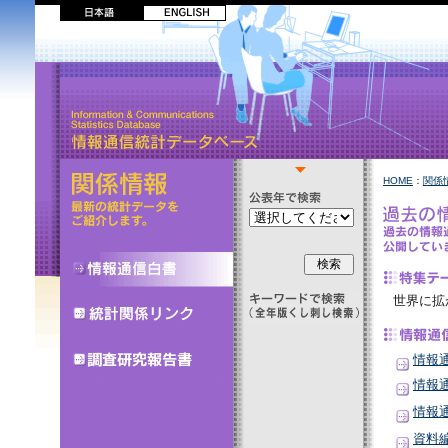
HOME
：
関係
世界に拡
情報通
情報通
情報通
資料