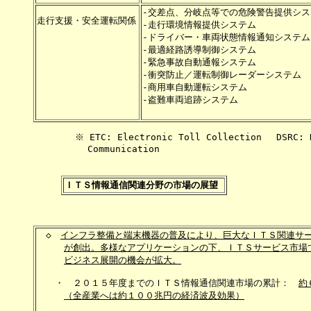
-交差点、分岐点等での危険警告提供シス
走行支援・安全運転関係

-走行環境情報提供システム　　　　　　
-ドライバー・車両状態情報通知システム
-最適経路誘導制御システム　　　　　　
-緊急事故自動通報システム　　　　　　
-衝突防止／運転制御レーダーシステム　
-商用車自動運転システム　　　　　　　
-盗難車両追跡システム　　　　　　　　
　　　　 ※ ETC: Electronic Toll Collection　 DSRC: De
　　　　　　Communication

ＩＴＳ情報通信関連分野の市場の展望 
　◇　
インフラ整備と端末機器の普及により、巨大なＩＴＳ関連サ
が創出。多様なアプリケーションの下、ＩＴＳサービス市場
ビジネス展開の機会が拡大。
　　・　２０１５年度までのＩＴＳ情報通信関連市場の累計：　
約
（全産業へは約１００兆円の経済波及効果）