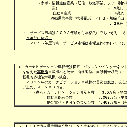
　　　　　　（参考）情報通信産業（通信・放送事業、ソフト制作業
　　　　　　　　　　業）　　　　　　　　　　　　　36.9兆円（
　　 　　　　　　　 自動車産業　　　　　　　　　　16.6兆円（
　　　　　　　　　 移動通信事業（携帯電話・ＰＨＳ・無線呼出し
　　　　　　　　　　　　　　　　 　　　　　　　　　5.2兆円（
　　・　サービス市場は２００３年頃から本格的に立ち上がり、その
５年毎に倍増。
　　・　２０１５年度時点、
サービス市場は市場全体の約６５％
に
　◇　カーナビゲーション車載機は将来、パソコンやインターネット
　　を備えた
高機能
車載機へと統合。有料道路の自動料金収受（ＥＴ
　　載機も
多機能
車載機へ統合。　　　　　　　　　　　　　　　　
　・　２０１５年のカーナビゲーション車載機の普及台数は、
現在
以上の、４，２００万台。
　　　　 （参考）カーナビゲーション普及台数　　356万台（平成1
　　　　　　　　 自動車保有台数　　　　　　　7,000万台（平成
　◇　
ＩＴＳの情報通信関連分野は、２１世紀のリーディング・イ