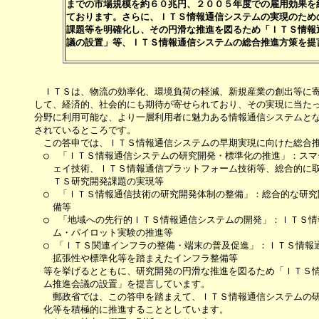
までの市場規模を約６０兆円、２００５年度での雇用効果を約
ております。さらに、ＩＴＳ情報通信システムの実現のための
課題等を明確化し、その円滑な推進を図るため「ＩＴＳ情報通
　ＩＴＳは、物流の効率化、環境負荷の軽減、新規産業の創出等に寄
して、経済的、社会的にも期待が寄せられており、その実現に当たっ
分野に利用可能な、より一層利用者に魅力ある情報通信システムとな
されているところです。

　この答申では、ＩＴＳ情報通信システムの早期実現に向けた総合推
　○　「ＩＴＳ情報通信システムの研究開発・標準化の推進」：スマ
　　ェイ技術、ＩＴＳ情報通信プラットフォーム技術等、総合的に取
　　ＴＳ研究開発課題の実現等

　○　「ＩＴＳ情報通信技術の研究開発体制の整備」：総合的な研究
　　備等

　○　「地域への先行的ＩＴＳ情報通信システムの開発」：ＩＴＳ情
　　ム・パイロット実験の推進等

　○ 「ＩＴＳ関連インフラの整備・端末の普及促進」：ＩＴＳ情報通
　　拡張性や標準化等を踏まえたインフラ整備等

　等を挙げるとともに、研究開発の円滑な推進を図るため「ＩＴＳ情
　ム推進会議の設置」を提言しています。

　　郵政省では、この答申を踏まえて、ＩＴＳ情報通信システムの研
　化等を積極的に推進することとしています。
