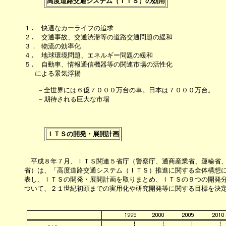
高度道路交通システム（ＩＴＳ）の効用
１.　快適なカーライフの追求

２.　交通事故、交通渋滞等の道路交通問題の緩和

３． 物流の効率化

４.　地球環境問題、エネルギー問題の緩和

５.　自動車、情報通信機器等の関連市場の活性化

　 による景気浮揚

　　－全世界には６億７０００万台の車。日本は７０００万台。

　　－期待される巨大な市場

ＩＴＳの開発・展開計画
　平成８年７月、ＩＴＳ関連５省庁（警察庁、通商産業省、運輸省、
省）は、「高度道路交通システム（ＩＴＳ）推進に関する全体構想に
表し、ＩＴＳの開発・展開計画を取りまとめ、ＩＴＳの９つの開発分
ついて、２１世紀初頭までの実用化や研究開発等に関する目標を決定