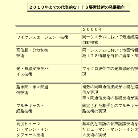
２０１０年までの代表的なＩＴＳ要素技術の発展動向　
同一システムにおいて最適経路
ワイヤレスエージェント技術

高信頼・分散制御          

同一システムにおいて地図情報
技術                      

種ＩＴＳ情報を自在に編集・加工
光・無線変換デバ          

マイクロ波帯での光無線融合技
イス技術                  

現                     
複数の同時通信接続が可能な路
路車間・車々間通          

信が実現                 
信技術                    

マルチキャスト            

固定された相手とのマルチキャ
経路技術                  

路技術の実現              
高度ヒューマ              

基本的な言語の音声認識技術を
ン・マシン・イン          

たヒューマン・マシン・インタ