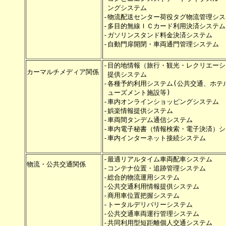
 ングシステム　　　　　　　　　　　　
-物流配送センター荷役タグ物流管理シス
-多目的無線ＩＣカード利用決済システム
-ガソリンスタンド料金決済システム　　
-自動門扉開閉・車両通門管理システム　
-目的地情報（旅行・観光・レクリエーシ
カーマルチメディア関係

 提供システム　　　　　　　　　　　　
-各種予約利用システム(公共交通、ホテル
 ューズメント施設等)　　　　　　　　　
-車内オンラインショッピングシステム　
-娯楽情報提供システム　　　　　　　　
-車両間タンデム通信システム　　　　　
-車内電子秘書（情報検索・電子決済）シ
-車内インターネット接続システム　　　
-最適リアルタイム車両配車システム　　
物流・公共交通関係　　

-コンテナ位置・追跡管理システム　　　
-総合的物流運用システム　　　　　　　
-公共交通利用情報提供システム　　　　
-商用車位置把握システム　　　　　　　
-トータルデリバリーシステム　　　　　
-公共交通車両運行管理システム　　　　