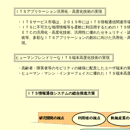
　・ＩＴＳサービス市場は、２０１５年にはＩＴＳ情報通信関連市場
　・ＩＴＳに不可欠な地理情報等を柔軟に利活用するためのＩＴＳ情
　　ＥＴＣの汎用化・高度化技術、汎用性に優れたセキュリティ・認
　　術等、多彩なＩＴＳアプリケーションの創出に向けた汎用化・高
　　現。

　・高齢者・障害者等のモビリティの確保に配意したユーザ端末の実
　・ヒューマン・マシン・インターフェイスに優れたＩＴＳ端末高度
ＩＴＳ情報通信システムの総合推進方策 