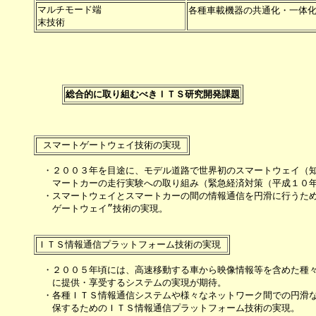
マルチモード端            

各種車載機器の共通化・一体化
総合的に取り組むべきＩＴＳ研究開発課題
　・２００３年を目途に、モデル道路で世界初のスマートウェイ（知
　　マートカーの走行実験への取り組み（緊急経済対策（平成１０年
　・スマートウェイとスマートカーの間の情報通信を円滑に行うため
　　ゲートウェイ”技術の実現。

　・２００５年頃には、高速移動する車から映像情報等を含めた種々
　　に提供・享受するシステムの実現が期待。

　・各種ＩＴＳ情報通信システムや様々なネットワーク間での円滑な
　　保するためのＩＴＳ情報通信プラットフォーム技術の実現。
