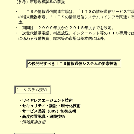
（参考）市場規模試算の前提　

・　ＩＴＳの情報通信関連市場は、「ＩＴＳの情報通信サービス市場
　の端末機器市場」「ＩＴＳの情報通信システム（インフラ関連）市
　成。

・　期間は、２０００年度から２０１５年度までを設定。

・　次世代携帯電話、衛星放送、インターネット等のＩＴＳ専用では
　に係わる設備投資、端末等の市場は基本的に除外。

今後開発すべきＩＴＳ情報通信システムの要素技術 
・ワイヤレスエージェント技術
・セキュリティ・認証・暗号化技術
・サービス品質（QOS）制御技術
・高度位置認識・追跡技術
・情報変換技術