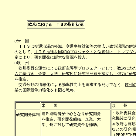
欧米におけるＩＴＳの取組状況
○米　国

　ＩＴＳは交通渋滞の軽減、交通事故対策等の幅広い政策課題の解決
のとして、
ＩＴＳ推進を国家的プロジェクトと位置付け、トップダ
定により、研究開発に膨大な資源を投入。

○欧　州

欧州委員会運営による政府主導型プロジェクトとして、数次にわ
ムに基づき、企業、大学、研究所に研究開発費を補助し、強力に研
を推進。

　交通分野の情報化による効率性向上を追求するだけでなく、
欧州
業の国際競争力強化をも図る戦略。
・欧州委員会
連邦運輸省が中心となり研究開発

研究開発体制

究機関に研究
を推進。研究開発組織、企業、大

国政府も自動
学、州に対して研究資金を補助。

などの研究機