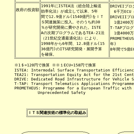
1991年にISTEA法（総合陸上輸送 

DRIVEIプロ
政府の投資額

効率化法）が成立して以来、5年 

　6千万ECU
間で12.9億ドル(1540億円)をＩＴ

DRIVEIIプ
Ｓ関連施策に投入。そのうち約30

　1億2400万
％が研究開発に費やされた。ISTE

T-TAPプログ
Aの次期プログラムであるTEA-21法　

　1億4000万
（21世紀交通最適化法）により、

PROMETHEU
1998年から6年間、12.8億ドル(15

年)　　　　
36億円)のITS研究開発・展開予算

8年間で5億E
※1＄=120円で換算 ※※１ECU=158円で換算

ISTEA: Intermodal Surface Transportation Efficienc
TEA21: Transportation Equity Act for the 21st Cent
DRIVE: Dedicated Road Infrastructure for Vehicle S
T-TAP: Transport Telematics Applications Programme
PROMETHEUS: Programme for a European Traffic with 
　　　　　　Unprecedented Safety

ＩＴＳ関連技術の標準化の取組み