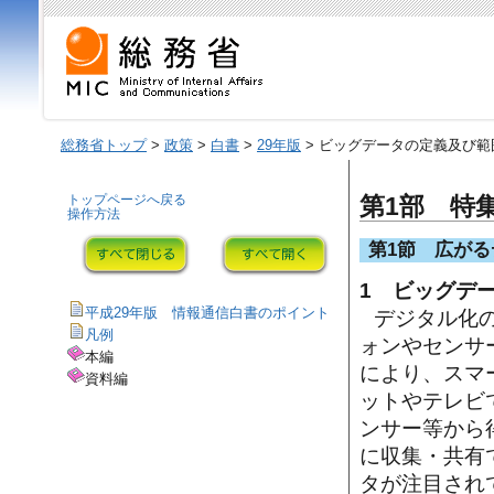
総務省トップ
>
政策
>
白書
>
29年版
> ビッグデータの定義及び範
トップページへ戻る
第1部 特
操作方法
第1節 広が
1 ビッグデ
平成29年版 情報通信白書のポイント
デジタル化
凡例
ォンやセンサー
本編
により、スマ
資料編
ットやテレビ
ンサー等から
に収集・共有
タが注目され