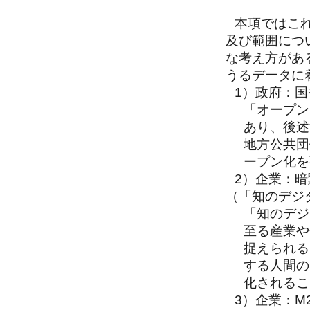
本項ではこ
及び範囲につ
な考え方があ
うるデータに
1）政府：
「オープン
あり、後述
地方公共団
ープン化を
2）企業：
（「知のデジ
「知のデジ
至る産業や
捉えられる
する人間の
化されるこ
3）企業：M2