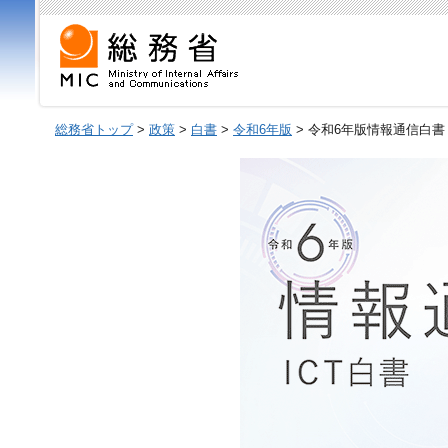
総務省トップ
>
政策
>
白書
>
令和6年版
> 令和6年版情報通信白