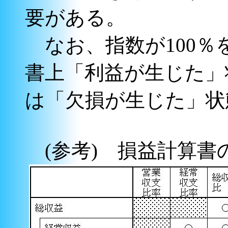
要がある。
なお、指数が100％
書上「利益が生じた」
は「欠損が生じた」状
(参考) 損益計算書