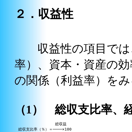
２．収益性
収益性の項目では、
率）、資本・資産の効
の関係（利益率）をみ
（1） 総収支比率、
　　　　　　　　　　 総収益

　総収支比率（％）＝────×100
