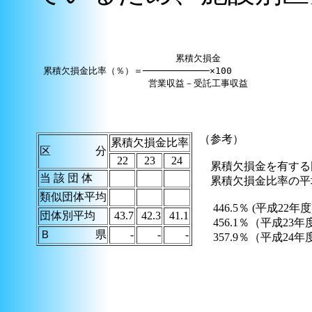
　　　　　　　　　　　　 　　　累積欠損金

　累積欠損金比率（％）＝────────────×100

（参考）
累積欠損金比率
区 分
22
23
24
累積欠損金を有する
当 該 団 体
累積欠損金比率の平
類似団体平均
446.5％ (平成22年度
団体別平均
43.7
42.3
41.1
456.1％（平成23年
Ｂ 県
-
-
-
357.9％（平成24年