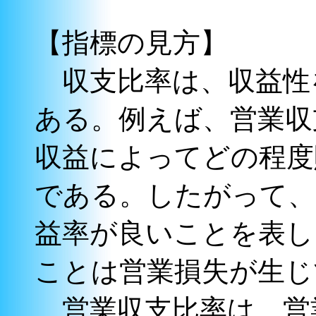
【指標の見方】
収支比率は、収益性
ある。例えば、営業収
収益によってどの程度
である。したがって、
益率が良いことを表し
ことは営業損失が生じ
営業収支比率は、営