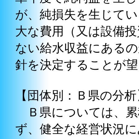
が、純損失を生じてい
大な費用（又は設備投
ない給水収益にあるの
針を決定することが望
【団体別：Ｂ県の分析
Ｂ県については、累
ず、健全な経営状況に