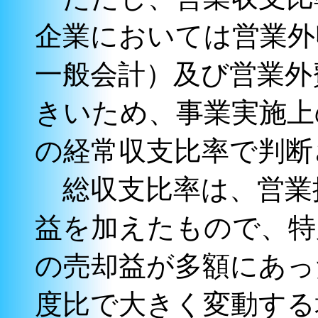
企業においては営業外
一般会計）及び営業外
きいため、事業実施上
の経常収支比率で判断
総収支比率は、営業
益を加えたもので、特
の売却益が多額にあっ
度比で大きく変動する