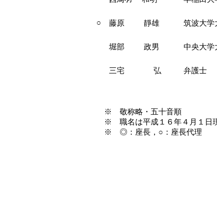
○
藤原 靜雄
筑波大学
堀部 政男
中央大学
三宅 弘
弁護士
※ 敬称略・五十音順
※ 職名は平成１６年４月１日
※ ◎：座長，○：座長代理