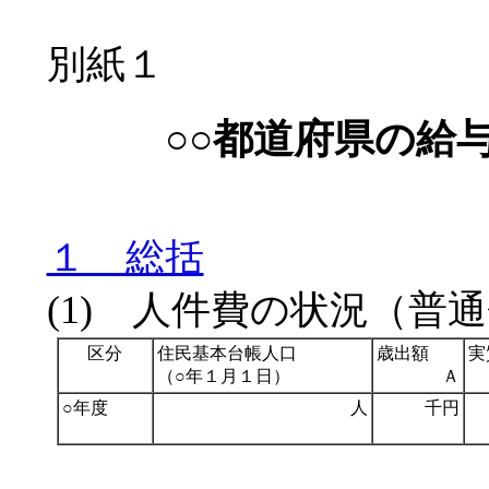
別紙１
○○都道府県の給
１ 総括
(1) 人件費の状況（普
区分
住民基本台帳人口
歳出額
実
（○年１月１日）
Ａ
○年度
人
千円