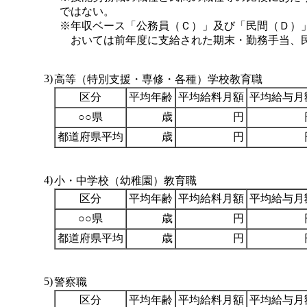
ではない。
※年収ベース「公務員（Ｃ）」及び「民間（Ｄ）」
おいては前年度に支給された期末・勤務手当、
3)
高等（特別支援・専修・各種）学校教育職
区分
平均年齢
平均給料月額
平均給与月
○○県
歳
円
都道府県平均
歳
円
4)
小・中学校（幼稚園）教育職
区分
平均年齢
平均給料月額
平均給与月
○○県
歳
円
都道府県平均
歳
円
5)
警察職
区分
平均年齢
平均給料月額
平均給与月