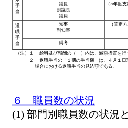
議長
（○年度支
手
副議長
当
議員
知事
（算定方
退
副知事
職
手
備考
当
（注）１
給料及び報酬の（ ）内は、減額措置を行
２
退職手当の「１期の手当額」は、４月１日
場合における退職手当の見込額である。
６ 職員数の状況
(1) 部門別職員数の状