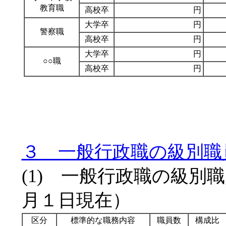
教育職
高校卒
円
大学卒
円
警察職
高校卒
円
大学卒
円
○○職
高校卒
円
３ 一般行政職の級別職
(1) 一般行政職の級別
月１日現在）
区分
標準的な職務内容
職員数
構成比