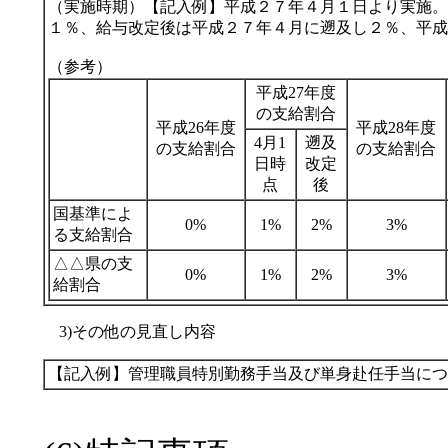
（実施時期）【記入例】平成２７年４月１日より実施。
１％、給与改定後は平成２７年４月に遡及し２％、平成
（参考）
平成27年度
の支給割合
平成26年度
平成28年度
4月1
遡及
の支給割合
の支給割合
日時
改定
点
後
国基準によ
0%
1%
2%
3%
る支給割合
△△県の支
0%
1%
2%
3%
給割合
3)その他の見直し内容
【記入例】管理職員特別勤務手当及び単身赴任手当につ