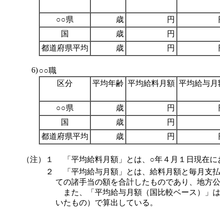
○○県
歳
円
国
歳
円
都道府県平均
歳
円
6)
○○職
区分
平均年齢
平均給料月額
平均給与月
○○県
歳
円
国
歳
円
都道府県平均
歳
円
（注）１
「平均給料月額」とは、○年４月１日現在に
２
「平均給与月額」とは、給料月額と毎月支払
ての諸手当の額を合計したものであり、地方
また、「平均給与月額（国比較ベース）」は
いたもの）で算出している。