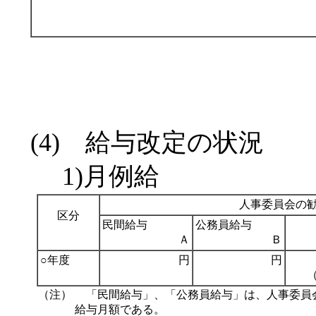
(4) 給与改定の状況
1)月例給
人事委員会の
区分
民間給与
公務員給与
Ａ
Ｂ
○年度
円
円
（注）
「民間給与」、「公務員給与」は、人事委員
給与月額である。