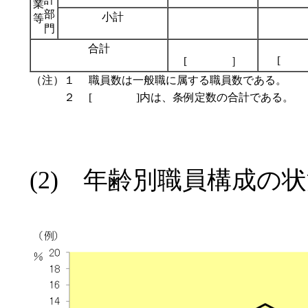
業
部
小計
等
門
合計
[
[ ］
（注）１
職員数は一般職に属する職員数である。
２
[ ]内は、条例定数の合計である。
(2) 年齢別職員構成の