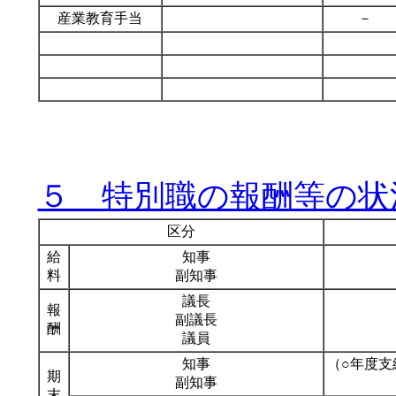
産業教育手当
－
５ 特別職の報酬等の状
区分
給
知事
料
副知事
議長
報
副議長
酬
議員
知事
（○年度支
期
副知事
末