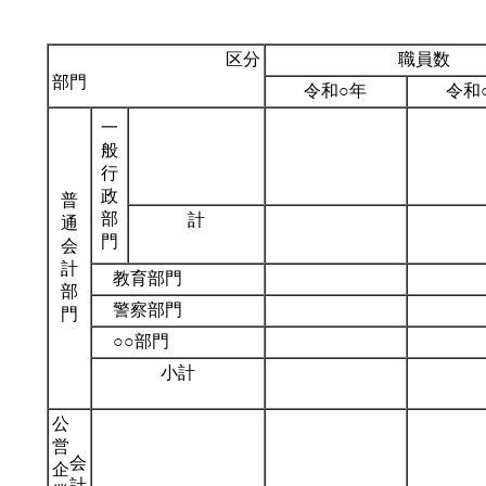
区分
職員数
部門
令和○年
令和
一
般
行
政
普
部
計
通
門
会
計
教育部門
部
警察部門
門
○○部門
小計
公
営
会
企
計