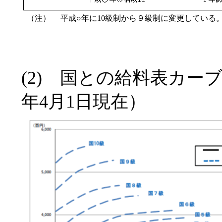
（注）
平成○年に10級制から９級制に変更している
(2) 国との給料表カー
年4月1日現在）