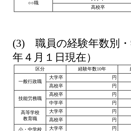
○○職
高校卒
(3) 職員の経験年数別
年４月１日現在）
区分
経験年数10年
大学卒
円
一般行政職
高校卒
円
高校卒
円
技能労務職
中学卒
円
大学卒
円
高等学校
教育職
高校卒
円
大学卒
円
小・中学校