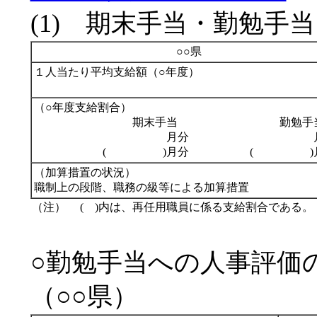
(1) 期末手当・勤勉手当
○○県
１人当たり平均支給額（○年度）
（○年度支給割合）
期末手当
勤勉
月分
( )月分
( )月
（加算措置の状況）
職制上の段階、職務の級等による加算措置
（注）
( )内は、再任用職員に係る支給割合である。
○勤勉手当への人事評価
（○○県）