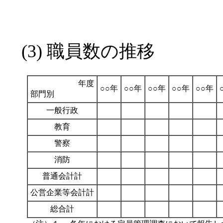
(3) 職員数の推移
年度
○○年
○○年
○○年
○○年
○○年
部門別
一般行政
教育
警察
消防
普通会計計
公営企業等会計計
総合計