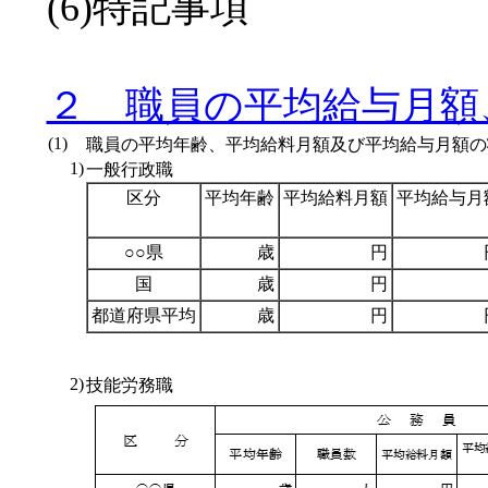
(6)特記事項
２ 職員の平均給与月額
(1)
職員の平均年齢、平均給料月額及び平均給与月額の
1)
一般行政職
区分
平均年齢
平均給料月額
平均給与月
○○県
歳
円
国
歳
円
都道府県平均
歳
円
2)
技能労務職