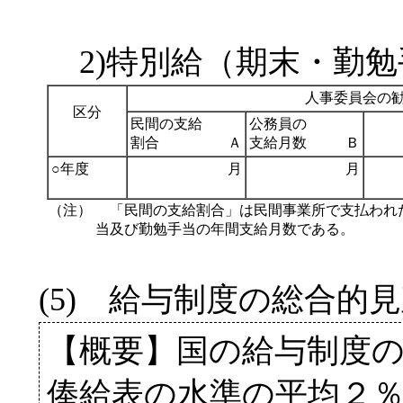
2)特別給（期末・勤勉
人事委員会の
区分
民間の支給
公務員の
割合
Ａ
支給月数
Ｂ
○年度
月
月
（注）
「民間の支給割合」は民間事業所で支払われ
当及び勤勉手当の年間支給月数である。
(5) 給与制度の総合的
【概要】国の給与制度
俸給表の水準の平均２