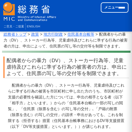
メニュー
ご意見・ご提案
ENGLISH
総務省トップ
>
政策
>
地方行財政
>
住民基本台帳等
> 配偶者からの暴
力（DV）、ストーカー行為等、児童虐待及びこれらに準ずる行為の被害
者の方は、申出によって、住民票の写し等の交付等を制限できます。
配偶者からの暴力（DV）、ストーカー行為等、児童
虐待及びこれらに準ずる行為の被害者の方は、申出に
よって、住民票の写し等の交付等を制限できます。
配偶者からの暴力（DV）、ストーカー行為等、児童虐待及びこれ
らに準ずる行為の被害を市区町村に申し出た方のうち、市区町村が
支援の必要性を確認した方については、申出の相手となる者（以下
「相手方」といいます。）からの「住民基本台帳の一部の写しの閲
覧」、「住民票（除票を含む）の写し等の交付」､「戸籍の附票
（除票を含む）の写しの交付」の請求・申出があっても、これを制
限する（拒否する）措置（住民基本台帳事務におけるDV等支援措置
（以下「DV等支援措置」といいます。））が講じられます。