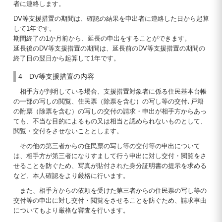
者に連絡します。
DV等支援措置の期間は、確認の結果を申出者に連絡した日から起算
して1年です。
期間終了の1か月前から、延長の申出をすることができます。
延長後のDV等支援措置の期間は、延長前のDV等支援措置の期間の
終了日の翌日から起算して1年です。
4 DV等支援措置の内容
相手方が判明している場合、支援措置対象者に係る住民基本台帳
の一部の写しの閲覧、住民票（除票を含む）の写し等の交付､戸籍
の附票（除票を含む）の写しの交付の請求・申出が相手方からあっ
ても、不当な目的によるもの又は相当と認められないものとして、
閲覧・交付をさせないこととします。
その他の第三者からの住民票の写し等の交付等の申出について
は、相手方が第三者になりすまして行う申出に対し交付・閲覧をさ
せることを防ぐため、写真が貼付された身分証明書の提示を求める
など、本人確認をより厳格に行います。
また、相手方からの依頼を受けた第三者からの住民票の写し等の
交付等の申出に対し交付・閲覧をさせることを防ぐため、請求事由
についてもより厳格な審査を行います。