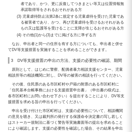
者であり、かつ、更に反復してつきまとい等又は位置情報無
承諾取得等をされるおそれがある方
(3) 児童虐待防止法第2条に規定する児童虐待を受けた児童であ
る被害者であり、かつ、再び児童虐待を受けるおそれがある
もの又は監護等を受けることに支障が生じるおそれがある方
(4) その他(1)から(3)までに掲げる方に準ずる方
なお、申出者と同一の住所を有する方についても、申出者と併せ
てDV等支援措置を実施することを求めることができます。
3 DV等支援措置の申出の方法、支援の必要性の確認、期間
原則として、はじめに警察、配偶者暴力相談支援センター、児童
相談所等の相談機関に対し、DV等の被害の相談を行ってください。
その後、住民票のある市区町村や戸籍の附票のある市区町村に
「住民基本台帳事務における支援措置申出書」（申出書の様式は、
各市区町村にお問い合わせ下さい）を提出することにより、DV等支
援措置を求める旨の申出を行ってください。
申出を受け付けた市区町村は、支援の必要性について、相談機関
の意見を聴き、又は裁判所の発行する保護命令決定書の写し若しく
はストーカー規制法に基づく警告等実施書面等の提出を求めること
により確認します。支援の必要性を確認した場合、その結果を申出