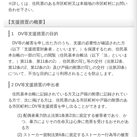
※詳しくは、住民票のある市区町村又は本籍地の市区町村にお問い
合わせ下さい。
【支援措置の概要】
1 DV等支援措置の目的
DV等の被害を申し出た方のうち、支援の必要性が確認された方
（以下「支援措置対象者」といいます。）を保護するため、住民基
本台帳の一部の写しの閲覧（住民基本台帳法（以下「法」といいま
す。）第11条、第11条の2）、住民票の写し等の交付（法第12条、
第12条の2、第12条の3）及び戸籍の附票の写しの交付（法第20条）
について、不当な目的により利用されることを防止します。
2 DV等支援措置の申出者
住民基本台帳に記録されている方又は戸籍の附票に記録されてい
る方で、次に掲げる方は、住民票のある市区町村や戸籍の附票のあ
る市区町村にDV等支援措置を申し出ることができます。
(1) 配偶者暴力防止法第1条第2項に規定する被害者であり、か
つ、暴力によりその生命又は心身に危害を受けるおそれがあ
る方
(2) ストーカー規制法第6条に規定するストーカー行為等の被害