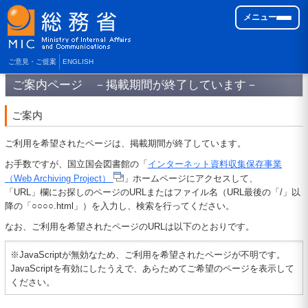
メニュー
ご意見・ご提案
ENGLISH
ご案内ページ －掲載期間が終了しています－
ご案内
ご利用を希望されたページは、掲載期間が終了しています。
お手数ですが、国立国会図書館の「
インターネット資料収集保存事業
（Web Archiving Project）
」ホームページにアクセスして、
「URL」欄にお探しのページのURLまたはファイル名（URL最後の「/」以
降の「○○○○.html」）を入力し、検索を行ってください。
なお、ご利用を希望されたページのURLは以下のとおりです。
※JavaScriptが無効なため、ご利用を希望されたページが不明です。
JavaScriptを有効にしたうえで、あらためてご希望のページを表示して
ください。