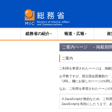
総務省の紹介
広報・報道
総務省の紹介
報道・広報
政
ご案内ページ －掲載期
ご案内
ご利用を希望されたページは、掲載
お手数ですが、国立国会図書館の「
「URL」欄にお探しのページのURL
なお、ご利用を希望されたページの
※JavaScriptが無効なため、
JavaScriptを有効にしたう