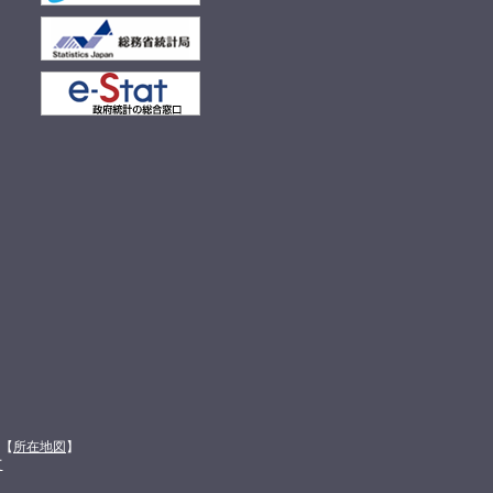
館【
所在地図
】
て