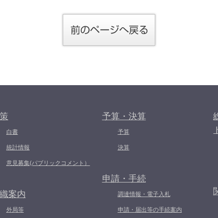
策
予算・決算
白書
予算
統計情報
決算
意見募集(パブリックコメント）
申請・手続
織案内
調達情報・電子入札
外局等
申請・届出等の手続案内