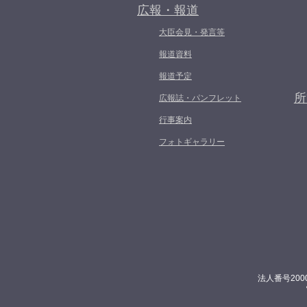
広報・報道
大臣会見・発言等
報道資料
報道予定
所
広報誌・パンフレット
行事案内
フォトギャラリー
法人番号200