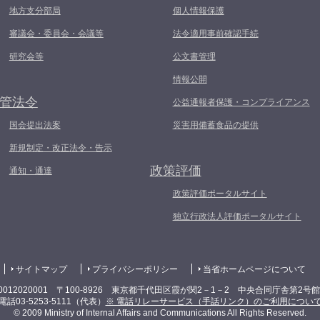
地方支分部局
個人情報保護
審議会・委員会・会議等
法令適用事前確認手続
研究会等
公文書管理
情報公開
管法令
公益通報者保護・コンプライアンス
国会提出法案
災害用備蓄食品の提供
新規制定・改正法令・告示
政策評価
通知・通達
政策評価ポータルサイト
独立行政法人評価ポータルサイト
サイトマップ
プライバシーポリシー
当省ホームページについて
0012020001 〒100-8926 東京都千代田区霞が関2－1－2 中央合同庁舎第2号
電話03-5253-5111（代表）
※ 電話リレーサービス（手話リンク）のご利用につい
© 2009 Ministry of Internal Affairs and Communications All Rights Reserved.