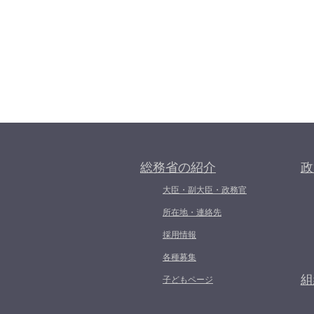
総務省の紹介
政
大臣・副大臣・政務官
所在地・連絡先
採用情報
各種募集
組
子どもページ