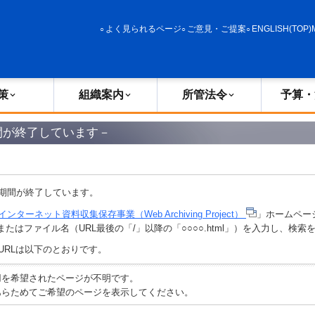
政策
組織案内
所管法令
予算・決算
よく見られるページ
ご意見・ご提案
ENGLISH(TOP)
策
組織案内
所管法令
予算・
間が終了しています－
期間が終了しています。
インターネット資料収集保存事業（Web Archiving Project）
」ホームペー
またはファイル名（URL最後の「/」以降の「○○○○.html」）を入力し、検
URLは以下のとおりです。
ご利用を希望されたページが不明です。
えで、あらためてご希望のページを表示してください。