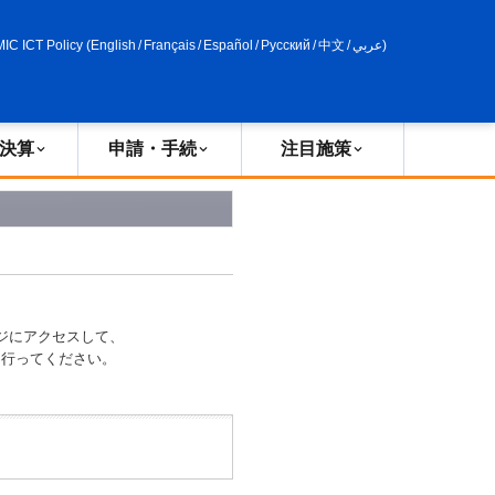
申請・手続
政策評価
MIC ICT Policy
(
English
/
Français
/
Español
/
Русский
/
中文
/
عربي
)
決算
申請・手続
注目施策
ジにアクセスして、
索を行ってください。