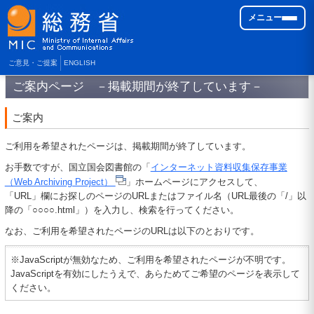
メニュー
ご意見・ご提案
ENGLISH
ご案内ページ －掲載期間が終了しています－
ご案内
ご利用を希望されたページは、掲載期間が終了しています。
お手数ですが、国立国会図書館の「
インターネット資料収集保存事業
（Web Archiving Project）
」ホームページにアクセスして、
「URL」欄にお探しのページのURLまたはファイル名（URL最後の「/」以
降の「○○○○.html」）を入力し、検索を行ってください。
なお、ご利用を希望されたページのURLは以下のとおりです。
※JavaScriptが無効なため、ご利用を希望されたページが不明です。
JavaScriptを有効にしたうえで、あらためてご希望のページを表示して
ください。