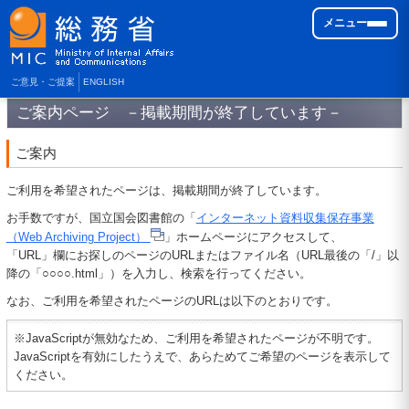
メニュー
ご意見・ご提案
ENGLISH
ご案内ページ －掲載期間が終了しています－
ご案内
ご利用を希望されたページは、掲載期間が終了しています。
お手数ですが、国立国会図書館の「
インターネット資料収集保存事業
（Web Archiving Project）
」ホームページにアクセスして、
「URL」欄にお探しのページのURLまたはファイル名（URL最後の「/」以
降の「○○○○.html」）を入力し、検索を行ってください。
なお、ご利用を希望されたページのURLは以下のとおりです。
※JavaScriptが無効なため、ご利用を希望されたページが不明です。
JavaScriptを有効にしたうえで、あらためてご希望のページを表示して
ください。