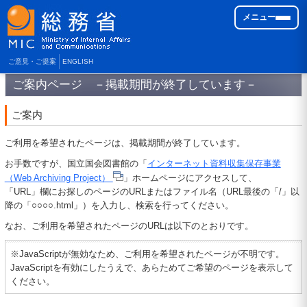
メニュー
ご意見・ご提案
ENGLISH
ご案内ページ －掲載期間が終了しています－
ご案内
ご利用を希望されたページは、掲載期間が終了しています。
お手数ですが、国立国会図書館の「
インターネット資料収集保存事業
（Web Archiving Project）
」ホームページにアクセスして、
「URL」欄にお探しのページのURLまたはファイル名（URL最後の「/」以
降の「○○○○.html」）を入力し、検索を行ってください。
なお、ご利用を希望されたページのURLは以下のとおりです。
※JavaScriptが無効なため、ご利用を希望されたページが不明です。
JavaScriptを有効にしたうえで、あらためてご希望のページを表示して
ください。