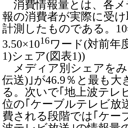
消費情報量とは、各メ
報の消費者が実際に受け
計測したものである。1
16
3.50×10
ワード(対前年度
1)シェア(図表1))
メディア別シェアをみる
伝送)｣が46.9％と最
る。次いで｢地上波テレビ放
位の｢ケーブルテレビ放送｣
費される段階では｢ケー
波テレビ放送｣の情報量