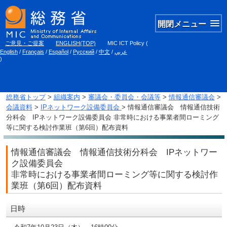
開閉メニュー
ご意見・ご提案
ENGLISH(TOP)
MIC ICT Policy
(
English
/
Français
/
Español
/
Русский
/
中文
/
عربي
)
総務省トップ
>
組織案内
>
審議会・委員会・会議等
>
情報通信審議会
>
会議資料
>
IPネットワーク設備委員会
> 情報通信審議会 情報通信技術
分科会 IPネットワーク設備委員会 非常時における事業者間ローミング
等に関する検討作業班（第6回）配布資料
情報通信審議会 情報通信技術分科会 IPネットワー
ク設備委員会
非常時における事業者間ローミング等に関する検討作
業班（第6回）配布資料
日時