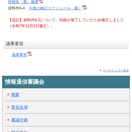
班報告（案）概要
資料作6-4
今後の検討スケジュール（案）
【追記】資料作6-2について、別紙が落丁していたため修正しました
（令和7年12月1日修正）。
議事要旨
議事要旨
ページトップへ戻る
情報通信審議会
概要
委員名簿
審議中継