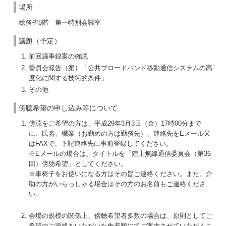
場所
総務省8階 第一特別会議室
議題（予定）
前回議事録案の確認
委員会報告（案）「公共ブロードバンド移動通信システムの高
度化に関する技術的条件」
その他
傍聴希望の申し込み等について
傍聴をご希望の方は、平成29年3月3日（金）17時00分まで
に、氏名、職業（お勤めの方は勤務先）、連絡先をEメール又
はFAXで、下記連絡先に事前登録してください。
※Eメールの場合は、タイトルを「陸上無線通信委員会（第36
回）傍聴希望」としてください。
※車椅子をお使いになる方はその旨ご連絡ください。また、介
助の方がいらっしゃる場合はその方のお名前もご連絡くださ
い。
会場の規模の関係上、傍聴希望者多数の場合は、原則としてご
希望のご連絡をいただいた先着順にてご案内させていただくこ