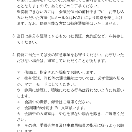
ととなりますので、あらかじめご了承ください。
※傍聴できない方には、会議開催日の前日中までに、お申し込
みいただいた方法（Eメール又はFAX）により連絡を差し上げ
ます。なお、傍聴可能な方には特段通知等はいたしません。
当日は身分を証明できるもの（社員証、免許証など）を持参し
てください。
傍聴に当たっては次の留意事項をお守りください。お守りいた
だけない場合は、退室していただくことがあります。
ア 傍聴は、指定された場所でお願いします。
イ 携帯電話、PHS等の通信機能については、必ず電源を切る
か、マナーモードにしてください。
ウ 静粛に傍聴し、喧噪にわたる行為は行わないようにお願い
します。
エ 会議中の撮影、録音はご遠慮ください。
オ 会議開始5分前までに入室願います。
カ 会議中の入退室は、やむを得ない場合を除き、ご遠慮くだ
さい。
キ その他、委員会主査及び事務局職員の指示に従うようお願
いします。