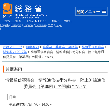
開閉メニュー
ご意見・ご提案
ENGLISH(TOP)
MIC ICT Policy
(
English
/
Français
/
Español
/
Русский
/
中文
/
عربي
)
総務省トップ
>
組織案内
>
審議会・委員会・会議等
>
情報通信審議会
>
開催案内 2017年
> 情報通信審議会 情報通信技術分科会 陸上無線通
信委員会（第36回）の開催について
開催案内
情報通信審議会 情報通信技術分科会 陸上無線通信
委員会（第36回）の開催について
日時
平成29年3月7日（火）14:00～