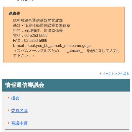
連絡先
総務省総合通信基盤局電波部
基幹・衛星移動通信課重要無線室
担当：石田補佐、川津原係長
電話：03-5253-5888
FAX：03-5253-5889
E-mail：koukyou_bb_atmark_ml.soumu.go.jp
（スパムメール防止のため、「_atmark_」を@に直して入力し
て下さい。）
ページトップへ戻る
情報通信審議会
概要
委員名簿
審議中継