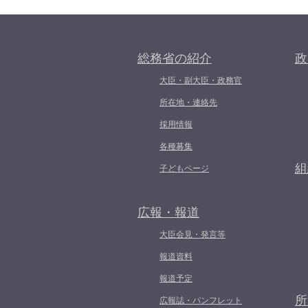
総務省の紹介
政
大臣・副大臣・政務官
所在地・連絡先
採用情報
各種募集
組
子どもページ
広報・報道
大臣会見・発言等
報道資料
報道予定
所
広報誌・パンフレット