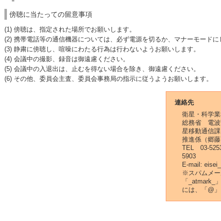
傍聴に当たっての留意事項
(1) 傍聴は、指定された場所でお願いします。
(2) 携帯電話等の通信機器については、必ず電源を切るか、マナーモード
(3) 静粛に傍聴し、喧噪にわたる行為は行わないようお願いします。
(4) 会議中の撮影、録音は御遠慮ください。
(5) 会議中の入退出は、止むを得ない場合を除き、御遠慮ください。
(6) その他、委員会主査、委員会事務局の指示に従うようお願いします。
連絡先
衛星・科学業
総務省 電波
星移動通信課
推進係（郷藤
TEL 03-52
5903
E-mail: eise
※スパムメー
「_atmar
には、「@」