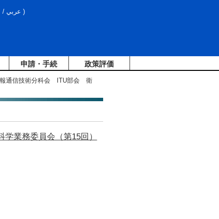
文
/
عربي
)
申請・手続
政策評価
報通信技術分科会 ITU部会 衛
科学業務委員会（第15回）