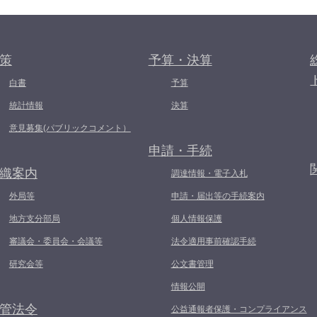
策
予算・決算
白書
予算
統計情報
決算
意見募集(パブリックコメント）
申請・手続
織案内
調達情報・電子入札
外局等
申請・届出等の手続案内
地方支分部局
個人情報保護
審議会・委員会・会議等
法令適用事前確認手続
研究会等
公文書管理
情報公開
管法令
公益通報者保護・コンプライアンス