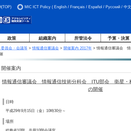
H(TOP)
MIC ICT Policy
(
English
/
Français
/
Español
/
Русский
/
中
政策
組織案内
所管法令
予算・決算
・委員会・会議等
>
情報通信審議会
>
開催案内 2017年
> 情報通信審議会 情
催
開催案内
情報通信審議会 情報通信技術分科会 ITU部会 衛星・
の開催
日時
平成29年9月15日（金）10時30分～
場所
総務省10階 共用10階会議室