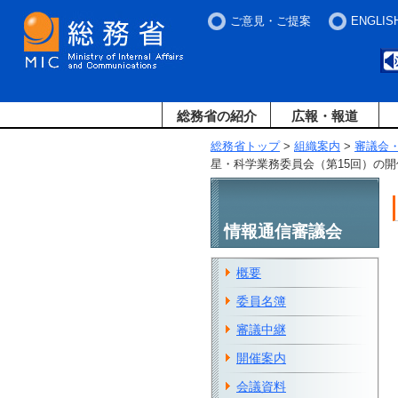
ご意見・ご提案
ENGLIS
総務省の紹介
広報・報道
総務省トップ
>
組織案内
>
審議会
星・科学業務委員会（第15回）の開
情報通信審議会
概要
委員名簿
審議中継
開催案内
会議資料