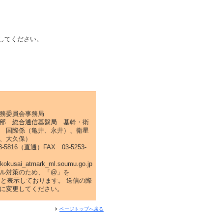
にしてください。
務委員会事務局
部 総合通信基盤局 基幹・衛
 国際係（亀井、永井）、衛星
、大久保）
53-5816（直通）FAX 03-5253-
i_kokusai_atmark_ml.soumu.go.jp
ル対策のため、「@」を
k_」と表示しております。 送信の際
に変更してください。
ページトップへ戻る