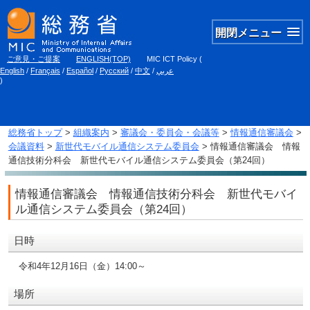
開閉メニュー
ご意見・ご提案
ENGLISH(TOP)
MIC ICT Policy
(
English
/
Français
/
Español
/
Русский
/
中文
/
عربي
)
総務省トップ
>
組織案内
>
審議会・委員会・会議等
>
情報通信審議会
>
会議資料
>
新世代モバイル通信システム委員会
> 情報通信審議会 情報
通信技術分科会 新世代モバイル通信システム委員会（第24回）
情報通信審議会 情報通信技術分科会 新世代モバイ
ル通信システム委員会（第24回）
日時
令和4年12月16日（金）14:00～
場所