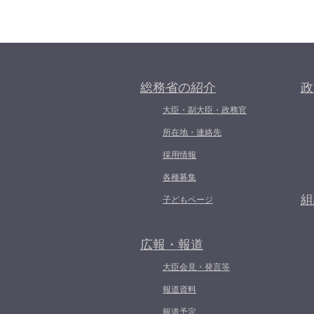
総務省の紹介
政
大臣・副大臣・政務官
所在地・連絡先
採用情報
各種募集
組
子どもページ
広報・報道
大臣会見・発言等
報道資料
報道予定