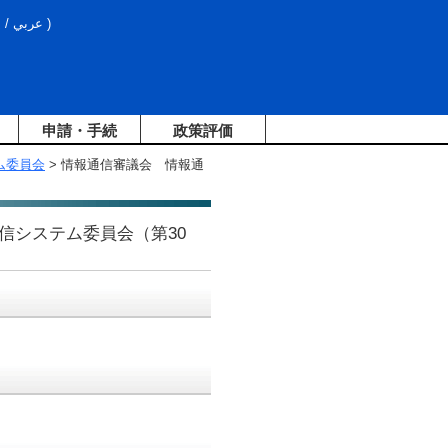
文
/
عربي
)
申請・手続
政策評価
ム委員会
> 情報通信審議会 情報通
信システム委員会（第30