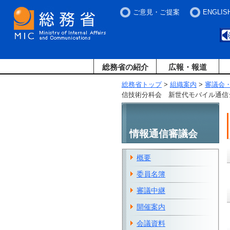
ご意見・ご提案
ENGLIS
総務省の紹介
広報・報道
総務省トップ
>
組織案内
>
審議会
信技術分科会 新世代モバイル通信
情報通信審議会
概要
委員名簿
審議中継
開催案内
会議資料