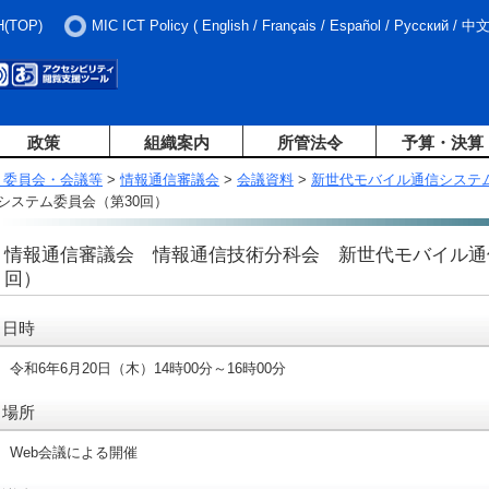
H(TOP)
MIC ICT Policy
(
English
/
Français
/
Español
/
Русский
/
中
政策
組織案内
所管法令
予算・決算
・委員会・会議等
>
情報通信審議会
>
会議資料
>
新世代モバイル通信システ
システム委員会（第30回）
情報通信審議会 情報通信技術分科会 新世代モバイル通
回）
日時
令和6年6月20日（木）14時00分～16時00分
場所
Web会議による開催