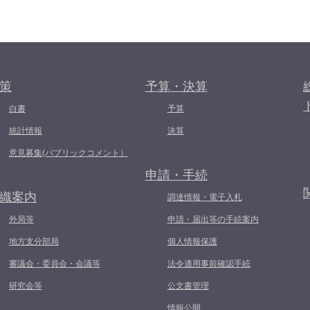
策
予算・決算
白書
予算
統計情報
決算
意見募集(パブリックコメント）
申請・手続
織案内
調達情報・電子入札
外局等
申請・届出等の手続案内
地方支分部局
個人情報保護
審議会・委員会・会議等
法令適用事前確認手続
研究会等
公文書管理
情報公開