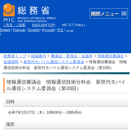
開閉メニュー
ご意見・ご提案
ENGLISH(TOP)
MIC ICT Policy
(
English
/
Français
/
Español
/
Русский
/
中文
/
عربي
)
総務省トップ
>
組織案内
>
審議会・委員会・会議等
>
情報通信審議会
>
会議資料
>
新世代モバイル通信システム委員会
> 情報通信審議会 情報
通信技術分科会 新世代モバイル通信システム委員会（第33回）
情報通信審議会 情報通信技術分科会 新世代モバイ
ル通信システム委員会（第33回）
日時
令和7年3月27日（木）10時00分～10時45分
場所