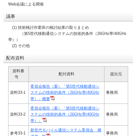
Web会議による開催
議事
(1) 技術検討作業班の検討結果の取りまとめ
（第5世代移動通信システムの技術的条件（26GHz帯/40GHz
帯））
(2) その他
配布資料
資料番
配付資料
提出元
号
委員会報告（案）「第5世代移動通信シ
資料33-1
ステムの技術的条件（26GHz帯/40GHz
事務局
帯）」概要
委員会報告（案）「第5世代移動通信シ
資料33-2
ステムの技術的条件（26GHz帯/40GHz
事務局
帯）」
新世代モバイル通信システム委員会 構
参考33-1
事務局