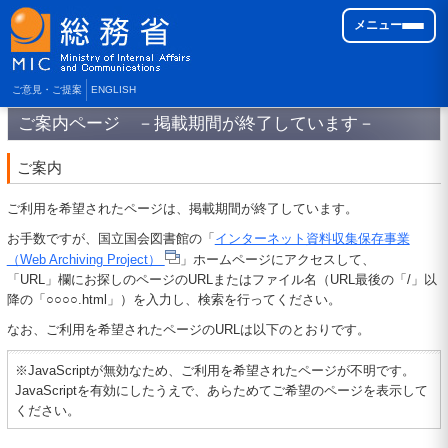
メニュー
ご意見・ご提案
ENGLISH
ご案内ページ －掲載期間が終了しています－
ご案内
ご利用を希望されたページは、掲載期間が終了しています。
お手数ですが、国立国会図書館の「
インターネット資料収集保存事業
（Web Archiving Project）
」ホームページにアクセスして、
「URL」欄にお探しのページのURLまたはファイル名（URL最後の「/」以
降の「○○○○.html」）を入力し、検索を行ってください。
なお、ご利用を希望されたページのURLは以下のとおりです。
※JavaScriptが無効なため、ご利用を希望されたページが不明です。
JavaScriptを有効にしたうえで、あらためてご希望のページを表示して
ください。