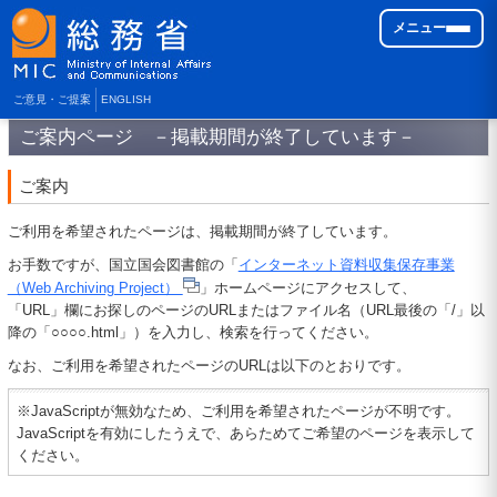
メニュー
ご意見・ご提案
ENGLISH
ご案内ページ －掲載期間が終了しています－
ご案内
ご利用を希望されたページは、掲載期間が終了しています。
お手数ですが、国立国会図書館の「
インターネット資料収集保存事業
（Web Archiving Project）
」ホームページにアクセスして、
「URL」欄にお探しのページのURLまたはファイル名（URL最後の「/」以
降の「○○○○.html」）を入力し、検索を行ってください。
なお、ご利用を希望されたページのURLは以下のとおりです。
※JavaScriptが無効なため、ご利用を希望されたページが不明です。
JavaScriptを有効にしたうえで、あらためてご希望のページを表示して
ください。