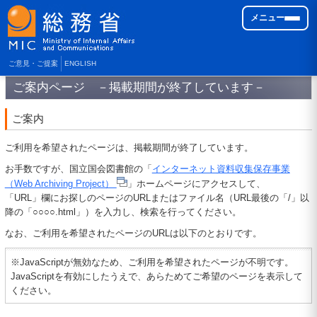
メニュー
ご意見・ご提案
ENGLISH
ご案内ページ －掲載期間が終了しています－
ご案内
ご利用を希望されたページは、掲載期間が終了しています。
お手数ですが、国立国会図書館の「
インターネット資料収集保存事業
（Web Archiving Project）
」ホームページにアクセスして、
「URL」欄にお探しのページのURLまたはファイル名（URL最後の「/」以
降の「○○○○.html」）を入力し、検索を行ってください。
なお、ご利用を希望されたページのURLは以下のとおりです。
※JavaScriptが無効なため、ご利用を希望されたページが不明です。
JavaScriptを有効にしたうえで、あらためてご希望のページを表示して
ください。