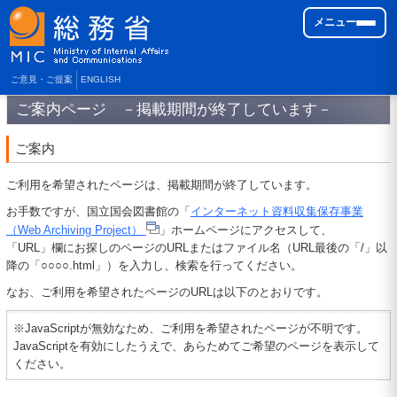
メニュー
ご意見・ご提案
ENGLISH
ご案内ページ －掲載期間が終了しています－
ご案内
ご利用を希望されたページは、掲載期間が終了しています。
お手数ですが、国立国会図書館の「
インターネット資料収集保存事業
（Web Archiving Project）
」ホームページにアクセスして、
「URL」欄にお探しのページのURLまたはファイル名（URL最後の「/」以
降の「○○○○.html」）を入力し、検索を行ってください。
なお、ご利用を希望されたページのURLは以下のとおりです。
※JavaScriptが無効なため、ご利用を希望されたページが不明です。
JavaScriptを有効にしたうえで、あらためてご希望のページを表示して
ください。