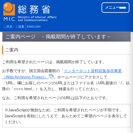
メニュー
ご意見・ご提案
ENGLISH
ご案内ページ －掲載期間が終了しています－
ご案内
ご利用を希望されたページは、掲載期間が終了しています。
お手数ですが、国立国会図書館の「
インターネット資料収集保存事業
（Web Archiving Project）
」ホームページにアクセスして、
「URL」欄にお探しのページのURLまたはファイル名（URL最後の「/」以
降の「○○○○.html」）を入力し、検索を行ってください。
なお、ご利用を希望されたページのURLは以下のとおりです。
※JavaScriptが無効なため、ご利用を希望されたページが不明です。
JavaScriptを有効にしたうえで、あらためてご希望のページを表示して
ください。