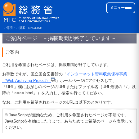
メニュー
ご意見・ご提案
ENGLISH
ご案内ページ －掲載期間が終了しています－
ご案内
ご利用を希望されたページは、掲載期間が終了しています。
お手数ですが、国立国会図書館の「
インターネット資料収集保存事業
（Web Archiving Project）
」ホームページにアクセスして、
「URL」欄にお探しのページのURLまたはファイル名（URL最後の「/」以
降の「○○○○.html」）を入力し、検索を行ってください。
なお、ご利用を希望されたページのURLは以下のとおりです。
※JavaScriptが無効なため、ご利用を希望されたページが不明です。
JavaScriptを有効にしたうえで、あらためてご希望のページを表示して
ください。