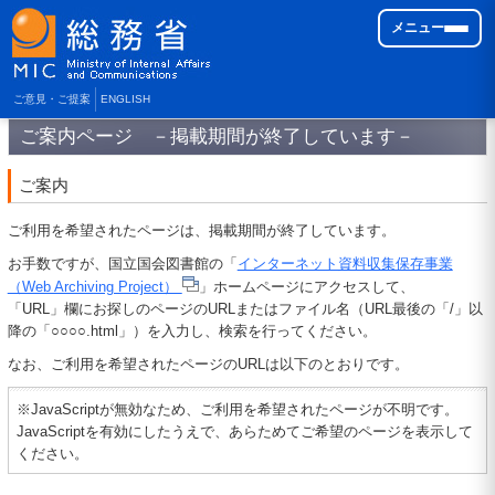
メニュー
ご意見・ご提案
ENGLISH
ご案内ページ －掲載期間が終了しています－
ご案内
ご利用を希望されたページは、掲載期間が終了しています。
お手数ですが、国立国会図書館の「
インターネット資料収集保存事業
（Web Archiving Project）
」ホームページにアクセスして、
「URL」欄にお探しのページのURLまたはファイル名（URL最後の「/」以
降の「○○○○.html」）を入力し、検索を行ってください。
なお、ご利用を希望されたページのURLは以下のとおりです。
※JavaScriptが無効なため、ご利用を希望されたページが不明です。
JavaScriptを有効にしたうえで、あらためてご希望のページを表示して
ください。