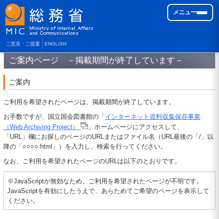
メニュー
ご意見・ご提案
ENGLISH
ご案内ページ －掲載期間が終了しています－
ご案内
ご利用を希望されたページは、掲載期間が終了しています。
お手数ですが、国立国会図書館の「
インターネット資料収集保存事業
（Web Archiving Project）
」ホームページにアクセスして、
「URL」欄にお探しのページのURLまたはファイル名（URL最後の「/」以
降の「○○○○.html」）を入力し、検索を行ってください。
なお、ご利用を希望されたページのURLは以下のとおりです。
※JavaScriptが無効なため、ご利用を希望されたページが不明です。
JavaScriptを有効にしたうえで、あらためてご希望のページを表示して
ください。