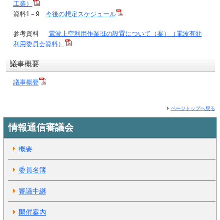
工業）
資料1－9
今後の想定スケジュール
参考資料
電波上空利用作業班の設置について（案）（電波有効
利用委員会資料）
議事概要
議事概要
ページトップへ戻る
情報通信審議会
概要
委員名簿
審議中継
開催案内