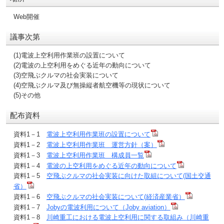
Web開催
議事次第
(1)電波上空利用作業班の設置について
(2)電波の上空利用をめぐる近年の動向について
(3)空飛ぶクルマの社会実装について
(4)空飛ぶクルマ及び無操縦者航空機等の現状について
(5)その他
配布資料
資料1－1
電波上空利用作業班の設置について
資料1－2
電波上空利用作業班 運営方針（案）
資料1－3
電波上空利用作業班 構成員一覧
資料1－4
電波の上空利用をめぐる近年の動向について
資料1－5
空飛ぶクルマの社会実装に向けた取組について(国土交通
省）
資料1－6
空飛ぶクルマの社会実装について(経済産業省）
資料1－7
Jobyの電波利用について（Joby aviation）
資料1－8
川崎重工における電波上空利用に関する取組み（川崎重