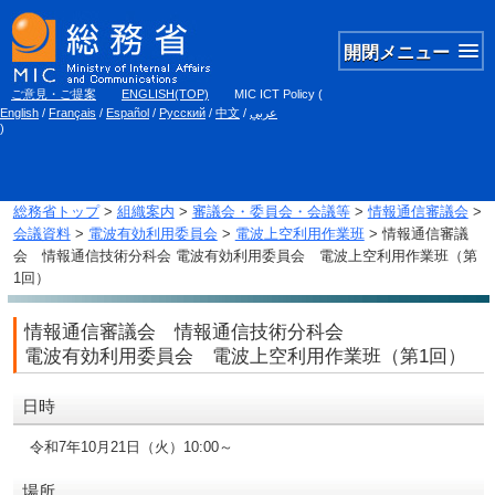
開閉メニュー
ご意見・ご提案
ENGLISH(TOP)
MIC ICT Policy
(
English
/
Français
/
Español
/
Русский
/
中文
/
عربي
)
総務省トップ
>
組織案内
>
審議会・委員会・会議等
>
情報通信審議会
>
会議資料
>
電波有効利用委員会
>
電波上空利用作業班
> 情報通信審議
会 情報通信技術分科会 電波有効利用委員会 電波上空利用作業班（第
1回）
情報通信審議会 情報通信技術分科会
電波有効利用委員会 電波上空利用作業班（第1回）
日時
令和7年10月21日（火）10:00～
場所