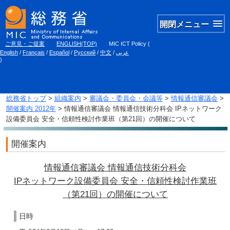
開閉メニュー
ご意見・ご提案
ENGLISH(TOP)
MIC ICT Policy
(
English
/
Français
/
Español
/
Русский
/
中文
/
عربي
)
総務省トップ
>
組織案内
>
審議会・委員会・会議等
>
情報通信審議会
>
開催案内 2012年
> 情報通信審議会 情報通信技術分科会 IPネットワーク
設備委員会 安全・信頼性検討作業班（第21回）の開催について
開催案内
情報通信審議会 情報通信技術分科会
IPネットワーク設備委員会 安全・信頼性検討作業班
（第21回）の開催について
日時