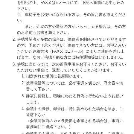
を明記の上、FAX又はEメールにて、下記へ事前にお申し込み
下さい。
※ 車椅子をお使いになられる方は、その旨お書き添えくださ
い。
また、介助の方や通訳の方がいらっしゃる場合は、その方
のお名前もお書き添え下さい。
傍聴希望者が多数の場合は、傍聴者を制限させていただきます
ので、予めご了承ください。傍聴できない方には、お申込みい
ただいた連絡方法（FAX又はEメール）によりご連絡を差し上
げます。なお、傍聴可能な方には特段通知等はいたしません。
傍聴に当たっては、次の留意事項をお守りください。お守りい
ただけない場合は、退室していただくことがあります。
指定された場所に着席願います。
携帯電話等については、必ず電源を切るか、呼出音を消
音して下さい。
静寂に傍聴し、喧噪にわたる行為は行わないようお願い
します。
会議中の撮影、録音は、特に認められた場合を除き、ご
遠慮下さい
（会議開催前のカメラ撮影を希望される場合は、事前に
事務局にご連絡下さい。）
会議中の入退出は、やむを得ない場合を除き、ご遠慮下