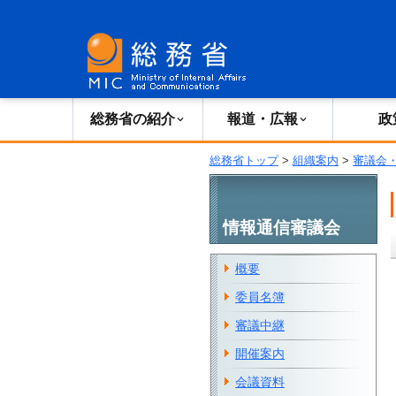
総務省の紹介
広報・報道
総務省の紹介
報道・広報
政
総務省トップ
>
組織案内
>
審議会
情報通信審議会
概要
委員名簿
審議中継
開催案内
会議資料