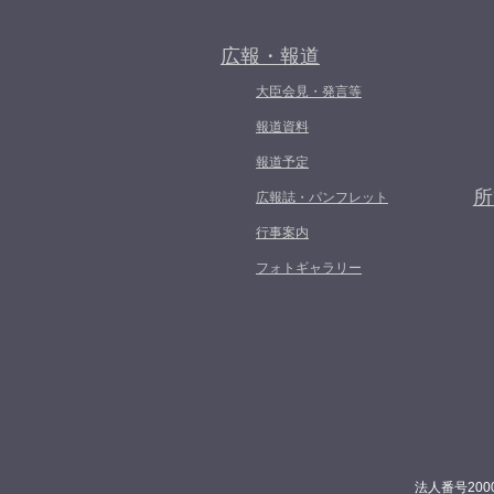
広報・報道
大臣会見・発言等
報道資料
報道予定
所
広報誌・パンフレット
行事案内
フォトギャラリー
法人番号200