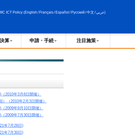
申請・手続
政策評価
MIC ICT Policy
(
English
/
Français
/
Español
/
Русский
/
中文
/
عربي
)
決算
申請・手続
注目施策
（2010年3月8日開催）
）（2010年2月3日開催）
2009年9月10日開催）
2009年7月30日開催）
年7月28日)
年7月30日)