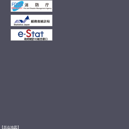
館【
所在地図
】