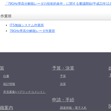
「79GHz帯高分解能レーダの技術的条件」に関する審議開始(平成21年11月
作業班
ITS無線システム作業班
79GHz帯高分解能レーダ作業班
策
予算・決算
白書
予算
統計情報
決算
意見募集(パブリックコメント）
申請・手続
織案内
調達情報・電子入札