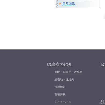
意見聴取
総務省の紹介
政
大臣・副大臣・政務官
所在地・連絡先
採用情報
各種募集
組
子どもページ