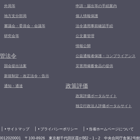
外局等
申請・届出等の手続案内
地方支分部局
個人情報保護
審議会・委員会・会議等
法令適用事前確認手続
研究会等
公文書管理
情報公開
管法令
公益通報者保護・コンプライアンス
国会提出法案
災害用備蓄食品の提供
新規制定・改正法令・告示
政策評価
通知・通達
政策評価ポータルサイト
独立行政法人評価ポータルサイト
サイトマップ
プライバシーポリシー
当省ホームページについて
0012020001 〒100-8926 東京都千代田区霞が関2－1－2 中央合同庁舎第2号