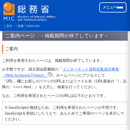
メニュー
ご意見・ご提案
ENGLISH
ご案内ページ －掲載期間が終了しています－
ご案内
ご利用を希望されたページは、掲載期間が終了しています。
お手数ですが、国立国会図書館の「
インターネット資料収集保存事業
（Web Archiving Project）
」ホームページにアクセスして、
「URL」欄にお探しのページのURLまたはファイル名（URL最後の「/」以
降の「○○○○.html」）を入力し、検索を行ってください。
なお、ご利用を希望されたページのURLは以下のとおりです。
※JavaScriptが無効なため、ご利用を希望されたページが不明です。
JavaScriptを有効にしたうえで、あらためてご希望のページを表示して
ください。