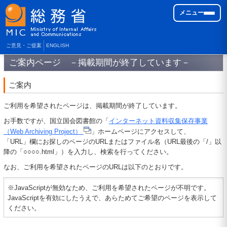
メニュー
ご意見・ご提案
ENGLISH
ご案内ページ －掲載期間が終了しています－
ご案内
ご利用を希望されたページは、掲載期間が終了しています。
お手数ですが、国立国会図書館の「
インターネット資料収集保存事業
（Web Archiving Project）
」ホームページにアクセスして、
「URL」欄にお探しのページのURLまたはファイル名（URL最後の「/」以
降の「○○○○.html」）を入力し、検索を行ってください。
なお、ご利用を希望されたページのURLは以下のとおりです。
※JavaScriptが無効なため、ご利用を希望されたページが不明です。
JavaScriptを有効にしたうえで、あらためてご希望のページを表示して
ください。