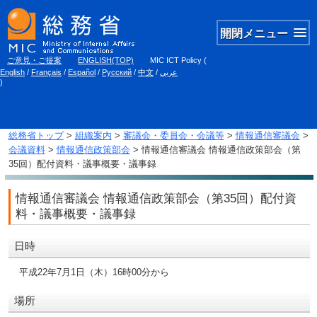
開閉メニュー
ご意見・ご提案
ENGLISH(TOP)
MIC ICT Policy
(
English
/
Français
/
Español
/
Русский
/
中文
/
عربي
)
総務省トップ
>
組織案内
>
審議会・委員会・会議等
>
情報通信審議会
>
会議資料
>
情報通信政策部会
> 情報通信審議会 情報通信政策部会（第
35回）配付資料・議事概要・議事録
情報通信審議会 情報通信政策部会（第35回）配付資
料・議事概要・議事録
日時
平成22年7月1日（木）16時00分から
場所