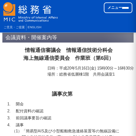
メニュー
ご意見・ご提案
ENGLISH
会議資料・開催案内等
情報通信審議会 情報通信技術分科会
海上無線通信委員会 作業班（第6回）
日時
：
平成20年5月16日(金) 15時00分～16時30分
場所
：
総務省低層棟1階 共用会議室1
議事次第
開会
配付資料の確認
前回議事要旨の確認
議事
（1）
「簡易型
AIS
及び小型船舶救急連絡装置等の無線設備に