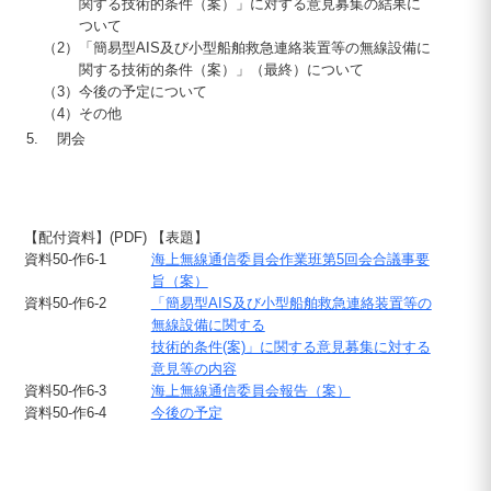
関する技術的条件（案）」に対する意見募集の結果に
ついて
（2）
「簡易型
AIS
及び小型船舶救急連絡装置等の無線設備に
関する技術的条件（案）」（最終）について
（3）
今後の予定について
（4）
その他
閉会
【配付資料】(PDF)
【表題】
資料50-作6-1
海上無線通信委員会作業班第5回会合議事要
旨（案）
資料50-作6-2
「簡易型AIS及び小型船舶救急連絡装置等の
無線設備に関する
技術的条件(案)」に関する意見募集に対する
意見等の内容
資料50-作6-3
海上無線通信委員会報告（案）
資料50-作6-4
今後の予定