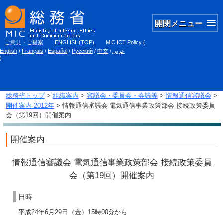
開閉メニュー
ご意見・ご提案
ENGLISH(TOP)
MIC ICT Policy
(
English
/
Français
/
Español
/
Русский
/
中文
/
عربي
)
総務省トップ
>
組織案内
>
審議会・委員会・会議等
>
情報通信審議会
>
開催案内 2012年
> 情報通信審議会 電気通信事業政策部会 接続政策委員
会（第19回）開催案内
開催案内
情報通信審議会 電気通信事業政策部会 接続政策委員
会（第19回）開催案内
日時
平成24年6月29日（金）15時00分から