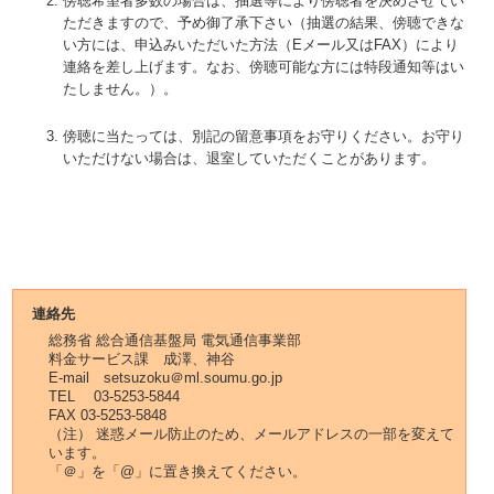
傍聴希望者多数の場合は、抽選等により傍聴者を決めさせてい
ただきますので、予め御了承下さい（抽選の結果、傍聴できな
い方には、申込みいただいた方法（Eメール又はFAX）により
連絡を差し上げます。なお、傍聴可能な方には特段通知等はい
たしません。）。
傍聴に当たっては、別記の留意事項をお守りください。お守り
いただけない場合は、退室していただくことがあります。
連絡先
総務省 総合通信基盤局 電気通信事業部
料金サービス課 成澤、神谷
E-mail setsuzoku＠ml.soumu.go.jp
TEL 03-5253-5844
FAX 03-5253-5848
（注） 迷惑メール防止のため、メールアドレスの一部を変えて
います。
「＠」を「@」に置き換えてください。