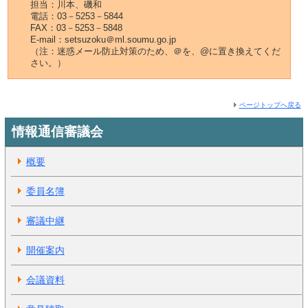
担当：川本、磯和
電話：03－5253－5844
FAX：03－5253－5848
E-mail：setsuzoku＠ml.soumu.go.jp
（注：迷惑メール防止対策のため、＠を、@に置き換えてくだ
さい。）
ページトップへ戻る
情報通信審議会
概要
委員名簿
審議中継
開催案内
会議資料