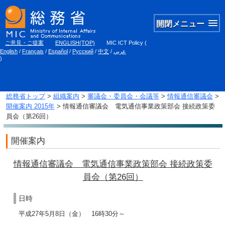
開閉メニュー
ご意見・ご提案
ENGLISH(TOP)
MIC ICT Policy
(
English
/
Français
/
Español
/
Русский
/
中文
/
عربي
)
総務省トップ
>
組織案内
>
審議会・委員会・会議等
>
情報通信審議会
>
開催案内 2015年
> 情報通信審議会 電気通信事業政策部会 接続政策委
員会（第26回）
開催案内
情報通信審議会 電気通信事業政策部会 接続政策委
員会（第26回）
日時
平成27年5月8日（金） 16時30分～