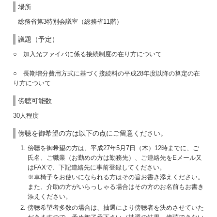
場所
総務省第3特別会議室（総務省11階）
議題（予定）
○ 加入光ファイバに係る接続制度の在り方について
○ 長期増分費用方式に基づく接続料の平成28年度以降の算定の在
り方について
傍聴可能数
30人程度
傍聴を御希望の方は以下の点にご留意ください。
傍聴を御希望の方は、平成27年5月7日（木）12時までに、ご
氏名、ご職業（お勤めの方は勤務先）、ご連絡先をEメール又
はFAXで、下記連絡先に事前登録してください。
※車椅子をお使いになられる方はその旨お書き添えください。
また、介助の方がいらっしゃる場合はその方のお名前もお書き
添えください。
傍聴希望者多数の場合は、抽選により傍聴者を決めさせていた