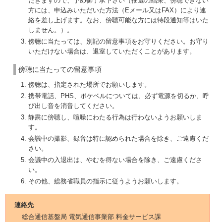
だきますので、予め御了承下さい（抽選の結果、傍聴できない
方には、申込みいただいた方法（Eメール又はFAX）により連
絡を差し上げます。なお、傍聴可能な方には特段通知等はいた
しません。）。
傍聴に当たっては、別記の留意事項をお守りください。お守り
いただけない場合は、退室していただくことがあります。
傍聴に当たっての留意事項
傍聴は、指定された場所でお願いします。
携帯電話、PHS、ポケベルについては、必ず電源を切るか、呼
び出し音を消音してください。
静粛に傍聴し、喧噪にわたる行為は行わないようお願いしま
す。
会議中の撮影、録音は特に認められた場合を除き、ご遠慮くだ
さい。
会議中の入退出は、やむを得ない場合を除き、ご遠慮くださ
い。
その他、総務省職員の指示に従うようお願いします。
連絡先
総合通信基盤局 電気通信事業部 料金サービス課