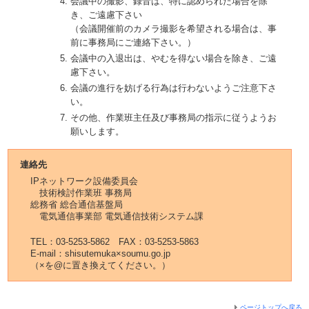
会議中の撮影、録音は、特に認められた場合を除
き、ご遠慮下さい
（会議開催前のカメラ撮影を希望される場合は、事
前に事務局にご連絡下さい。）
会議中の入退出は、やむを得ない場合を除き、ご遠
慮下さい。
会議の進行を妨げる行為は行わないようご注意下さ
い。
その他、作業班主任及び事務局の指示に従うようお
願いします。
連絡先
IPネットワーク設備委員会
技術検討作業班 事務局
総務省 総合通信基盤局
電気通信事業部 電気通信技術システム課
TEL：03-5253-5862 FAX：03-5253-5863
E-mail：shisutemuka×soumu.go.jp
（×を@に置き換えてください。）
ページトップへ戻る