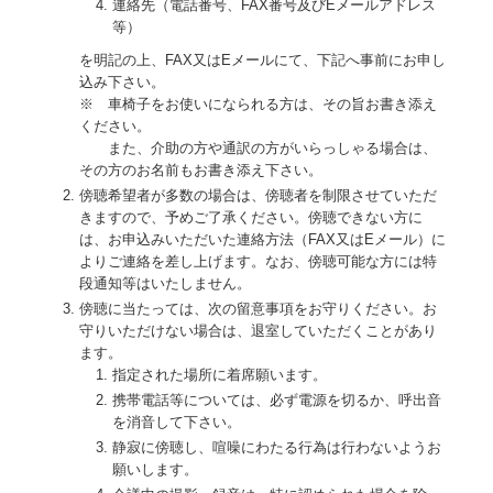
連絡先（電話番号、FAX番号及びEメールアドレス
等）
を明記の上、FAX又はEメールにて、下記へ事前にお申し
込み下さい。
※ 車椅子をお使いになられる方は、その旨お書き添え
ください。
また、介助の方や通訳の方がいらっしゃる場合は、
その方のお名前もお書き添え下さい。
傍聴希望者が多数の場合は、傍聴者を制限させていただ
きますので、予めご了承ください。傍聴できない方に
は、お申込みいただいた連絡方法（FAX又はEメール）に
よりご連絡を差し上げます。なお、傍聴可能な方には特
段通知等はいたしません。
傍聴に当たっては、次の留意事項をお守りください。お
守りいただけない場合は、退室していただくことがあり
ます。
指定された場所に着席願います。
携帯電話等については、必ず電源を切るか、呼出音
を消音して下さい。
静寂に傍聴し、喧噪にわたる行為は行わないようお
願いします。