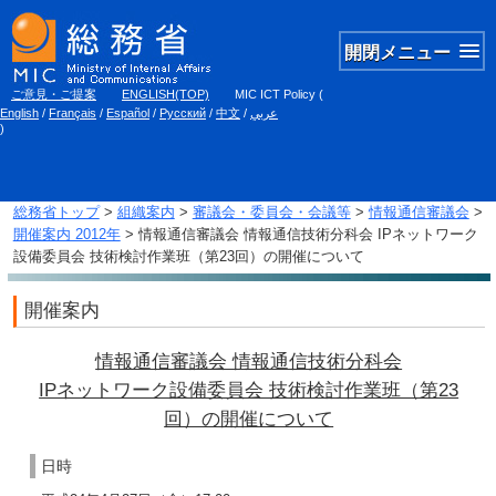
開閉メニュー
ご意見・ご提案
ENGLISH(TOP)
MIC ICT Policy
(
English
/
Français
/
Español
/
Русский
/
中文
/
عربي
)
総務省トップ
>
組織案内
>
審議会・委員会・会議等
>
情報通信審議会
>
開催案内 2012年
> 情報通信審議会 情報通信技術分科会 IPネットワーク
設備委員会 技術検討作業班（第23回）の開催について
開催案内
情報通信審議会 情報通信技術分科会
IPネットワーク設備委員会 技術検討作業班（第23
回）の開催について
日時