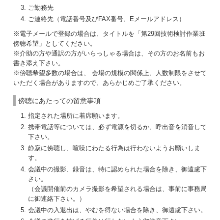
ご勤務先
ご連絡先（電話番号及びFAX番号、Eメールアドレス）
※電子メールで登録の場合は、タイトルを「第29回技術検討作業班
傍聴希望」としてください。
※介助の方や通訳の方がいらっしゃる場合は、その方のお名前もお
書き添え下さい。
※傍聴希望多数の場合は、 会場の規模の関係上、人数制限をさせて
いただく場合がありますので、あらかじめご了承ください。
傍聴にあたっての留意事項
指定された場所に着席願います。
携帯電話等については、必ず電源を切るか、呼出音を消音して
下さい。
静寂に傍聴し、喧噪にわたる行為は行わないようお願いしま
す。
会議中の撮影、録音は、特に認められた場合を除き、御遠慮下
さい。
（会議開催前のカメラ撮影を希望される場合は、事前に事務局
に御連絡下さい。）
会議中の入退出は、やむを得ない場合を除き、御遠慮下さい。