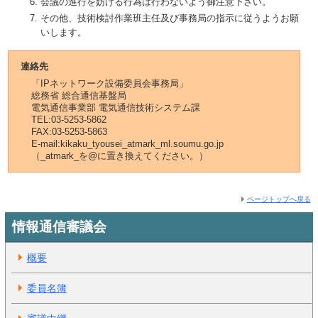
会議の進行を妨げる行為は行わないよう御注意下さい。
その他、技術検討作業班主任及び事務局の指示に従うようお願
いします。
連絡先
「IPネットワーク設備委員会事務局」
総務省 総合通信基盤局
電気通信事業部 電気通信技術システム課
TEL:03-5253-5862
FAX:03-5253-5863
E-mail:kikaku_tyousei_atmark_ml.soumu.go.jp
（_atmark_を@に置き換えてください。）
ページトップへ戻る
情報通信審議会
概要
委員名簿