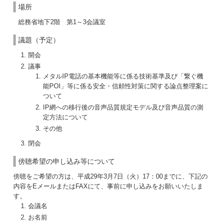
場所
総務省地下2階 第1～3会議室
議題（予定）
開会
議事
メタルIP電話の基本機能等に係る技術基準及び「繋ぐ機
能POI」等に係る安全・信頼性対策に関する論点整理案に
ついて
IP網への移行後の音声品質規定モデル及び音声品質の測
定方法について
その他
閉会
傍聴希望の申し込み等について
傍聴をご希望の方は、平成29年3月7日（火）17：00までに、下記の
内容をEメールまたはFAXにて、事前に申し込みをお願いいたしま
す。
会議名
お名前