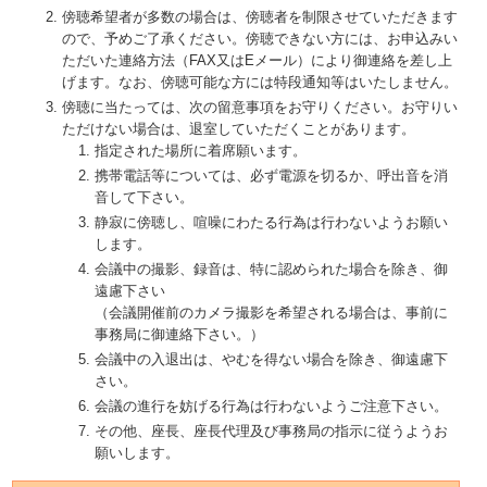
傍聴希望者が多数の場合は、傍聴者を制限させていただきます
ので、予めご了承ください。傍聴できない方には、お申込みい
ただいた連絡方法（FAX又はEメール）により御連絡を差し上
げます。なお、傍聴可能な方には特段通知等はいたしません。
傍聴に当たっては、次の留意事項をお守りください。お守りい
ただけない場合は、退室していただくことがあります。
指定された場所に着席願います。
携帯電話等については、必ず電源を切るか、呼出音を消
音して下さい。
静寂に傍聴し、喧噪にわたる行為は行わないようお願い
します。
会議中の撮影、録音は、特に認められた場合を除き、御
遠慮下さい
（会議開催前のカメラ撮影を希望される場合は、事前に
事務局に御連絡下さい。）
会議中の入退出は、やむを得ない場合を除き、御遠慮下
さい。
会議の進行を妨げる行為は行わないようご注意下さい。
その他、座長、座長代理及び事務局の指示に従うようお
願いします。