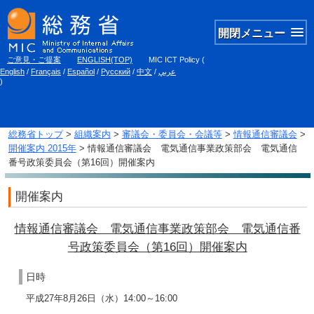
開閉メニュー
ご意見・ご提案
ENGLISH(TOP)
MIC ICT Policy
(
English
/
Français
/
Español
/
Русский
/
中文
/
عربي
)
総務省トップ
>
組織案内
>
審議会・委員会・会議等
>
情報通信審議会
>
開催案内 2015年
> 情報通信審議会 電気通信事業政策部会 電気通信
番号政策委員会（第16回）開催案内
開催案内
情報通信審議会 電気通信事業政策部会 電気通信番
号政策委員会（第16回）開催案内
日時
平成27年8月26日（水）14:00～16:00