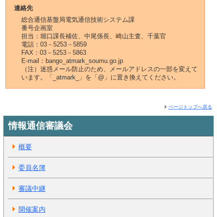
連絡先
総合通信基盤局電気通信技術システム課
番号企画室
担当：堀口課長補佐、中尾係長、崎山主査、千葉官
電話：03－5253－5859
FAX：03－5253－5863
E-mail：bango_atmark_soumu.go.jp
（注）迷惑メール防止のため、メールアドレスの一部を変えて
います。「_atmark_」を「@」に置き換えてください。
ページトップへ戻る
情報通信審議会
概要
委員名簿
審議中継
開催案内