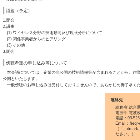
議題（予定）
1.開会
2.議事
(1) ワイヤレス分野の技術動向及び現状分析について
(2) 関係事業者からのヒアリング
(3) その他
3.閉会
傍聴希望の申し込み等について
本会議については、企業の非公開の技術情報等が含まれることから、作業
公開といたします。
一般傍聴のお申し込みは受付しておりませんので、あらかじめ御了承く
連絡先
総務省 総合
電波部 電波
電話：03-52
Email：freqr-
（「_atma
ださい。）