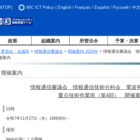
H(TOP)
MIC ICT Policy
(
English
/
Français
/
Español
/
Русский
/
中
政策
組織案内
所管法令
予算・決算
・委員会・会議等
>
情報通信審議会
>
開催案内 2025年
> 情報通信審議会 
催案内
開催案内
情報通信審議会 情報通信技術分科会 電波
重点技術作業班（第4回） 開催
日時
令和7年11月27日（木）15時00分～
場所
Web会議による開催