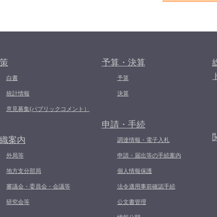
策
予算・決算
白書
予算
統計情報
決算
意見募集(パブリックコメント）
申請・手続
織案内
調達情報・電子入札
外局等
申請・届出等の手続案内
地方支分部局
個人情報保護
審議会・委員会・会議等
法令適用事前確認手続
研究会等
公文書管理