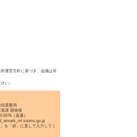
班運営方針に基づき、会議は非
ださい。
通信基盤局
政策課 開発係
53-5876（直通）
d_atmark_ml.soumu.go.jp
rk_」を「@」に直して入力してく