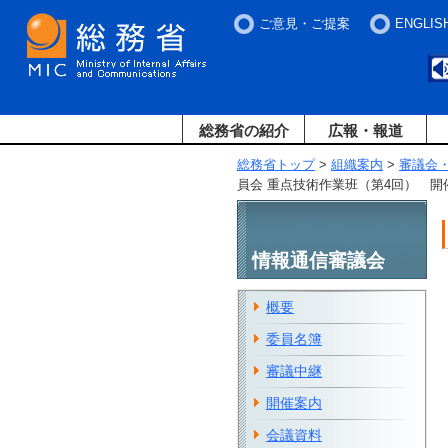
ご意見・ご提案
ENGLIS
総務省の紹介
広報・報道
総務省トップ
>
組織案内
>
審議会
員会 重点技術作業班（第4回） 開
情報通信審議会
概要
委員名簿
審議中継
開催案内
会議資料