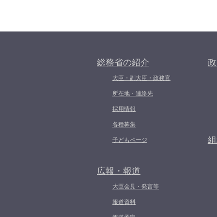
総務省の紹介
政
大臣・副大臣・政務官
所在地・連絡先
採用情報
各種募集
組
子どもページ
広報・報道
大臣会見・発言等
報道資料