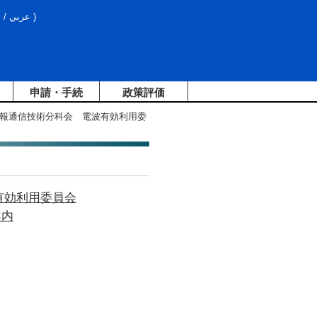
文
/
عربي
)
申請・手続
政策評価
情報通信技術分科会 電波有効利用委
有効利用委員会
案内