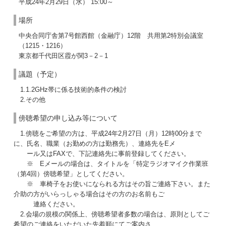
平成24年2月29日（水） 15:00～
場所
中央合同庁舎第7号館西館（金融庁）12階 共用第2特別会議室
（1215・1216）
東京都千代田区霞が関3－2－1
議題（予定）
1.1.2GHz帯に係る技術的条件の検討
2.その他
傍聴希望の申し込み等について
1.傍聴をご希望の方は、平成24年2月27日（月）12時00分まで
に、氏名、職業（お勤めの方は勤務先）、連絡先をEメ
ール又はFAXで、下記連絡先に事前登録してください。
※ Eメールの場合は、タイトルを「特定ラジオマイク作業班
（第4回）傍聴希望」としてください。
※ 車椅子をお使いになられる方はその旨ご連絡下さい。また
介助の方がいらっしゃる場合はその方のお名前もご
連絡ください。
2.会場の規模の関係上、傍聴希望者多数の場合は、原則としてご
希望のご連絡をいただいた先着順にてご案内さ