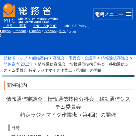
開閉メニュー
ご意見・ご提案
ENGLISH(TOP)
MIC ICT Policy
(
English
/
Français
/
Español
/
Русский
/
中文
/
عربي
)
総務省トップ
>
組織案内
>
審議会・委員会・会議等
>
情報通信審議会
>
開催案内 2012年
> 情報通信審議会 情報通信技術分科会 移動通信シ
ステム委員会 特定ラジオマイク作業班（第4回）の開催
開催案内
情報通信審議会 情報通信技術分科会 移動通信シス
テム委員会
特定ラジオマイク作業班（第4回）の開催
日時