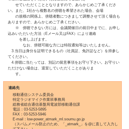
せていただくこととなりますので、あらかじめご了承くださ
い。また、1社から複数名の傍聴を希望された場合、会場
の規模の関係上、傍聴者数につきまして調整させて頂く場合も
ありますので、あらかじめご了承ください。
※ 傍聴できない方には、会議開催日の前日中までに、お申し
込みいただいた方法（Eメール又はFAX）により連絡
を差し上げます。
なお、傍聴可能な方には特段通知等はいたしません。
3.当日は身分を証明できるもの（社員証、免許証など）を持参し
てください。
4.傍聴に当たっては、別記の留意事項をお守り下さい。お守りい
ただけない場合は、退室していただくことがありま
す。
連絡先
移動通信システム委員会
特定ラジオマイク作業班事務局
総務省総合通信基盤局電波部移動通信課
電話：03-5253-5895
FAX：03-5253-5946
E-mail：low-power_atmark_ml.soumu.go.jp
（スパムメール防止のため、「_atmark_」を@に直して入力し
て下さい。）