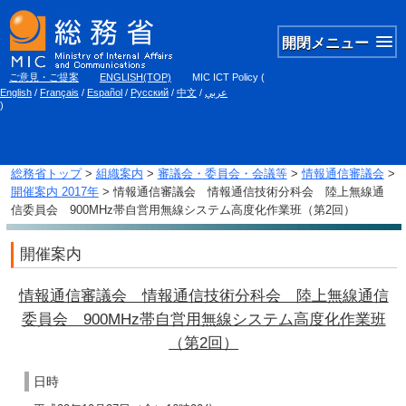
開閉メニュー
ご意見・ご提案
ENGLISH(TOP)
MIC ICT Policy
(
English
/
Français
/
Español
/
Русский
/
中文
/
عربي
)
総務省トップ
>
組織案内
>
審議会・委員会・会議等
>
情報通信審議会
>
開催案内 2017年
> 情報通信審議会 情報通信技術分科会 陸上無線通
信委員会 900MHz帯自営用無線システム高度化作業班（第2回）
開催案内
情報通信審議会 情報通信技術分科会 陸上無線通信
委員会 900MHz帯自営用無線システム高度化作業班
（第2回）
日時