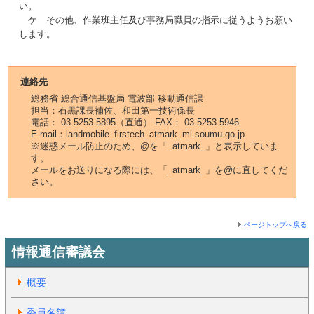
い。
ケ その他、作業班主任及び事務局職員の指示に従うようお願い
します。
連絡先
総務省 総合通信基盤局 電波部 移動通信課
担当：石黒課長補佐、和田第一技術係長
電話： 03-5253-5895（直通） FAX： 03-5253-5946
E-mail：landmobile_firstech_atmark_ml.soumu.go.jp
※迷惑メール防止のため、@を「_atmark_」と表示していま
す。
メールをお送りになる際には、「_atmark_」を@に直してくだ
さい。
ページトップへ戻る
情報通信審議会
概要
委員名簿