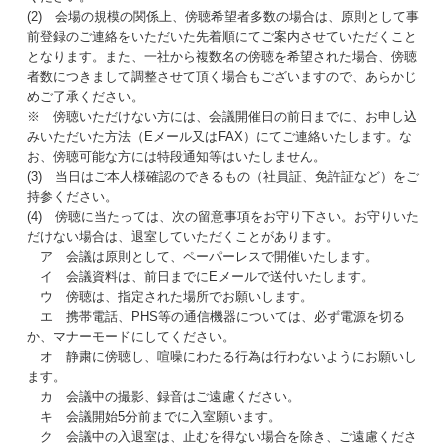
(2) 会場の規模の関係上、傍聴希望者多数の場合は、原則として事
前登録のご連絡をいただいた先着順にてご案内させていただくこと
となります。また、一社から複数名の傍聴を希望された場合、傍聴
者数につきまして調整させて頂く場合もございますので、あらかじ
めご了承ください。
※ 傍聴いただけない方には、会議開催日の前日までに、お申し込
みいただいた方法（Eメール又はFAX）にてご連絡いたします。な
お、傍聴可能な方には特段通知等はいたしません。
(3) 当日はご本人様確認のできるもの（社員証、免許証など）をご
持参ください。
(4) 傍聴に当たっては、次の留意事項をお守り下さい。お守りいた
だけない場合は、退室していただくことがあります。
ア 会議は原則として、ペーパーレスで開催いたします。
イ 会議資料は、前日までにEメールで送付いたします。
ウ 傍聴は、指定された場所でお願いします。
エ 携帯電話、PHS等の通信機器については、必ず電源を切る
か、マナーモードにしてください。
オ 静粛に傍聴し、喧噪にわたる行為は行わないようにお願いし
ます。
カ 会議中の撮影、録音はご遠慮ください。
キ 会議開始5分前までに入室願います。
ク 会議中の入退室は、止むを得ない場合を除き、ご遠慮くださ