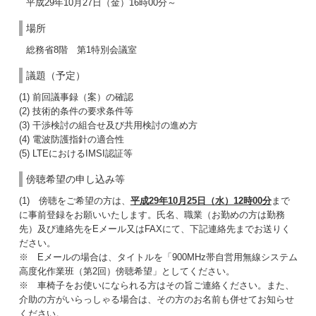
平成29年10月27日（金）16時00分～
場所
総務省8階 第1特別会議室
議題（予定）
(1) 前回議事録（案）の確認
(2) 技術的条件の要求条件等
(3) 干渉検討の組合せ及び共用検討の進め方
(4) 電波防護指針の適合性
(5) LTEにおけるIMSI認証等
傍聴希望の申し込み等
(1) 傍聴をご希望の方は、
平成29年10月25日（水）12時00分
まで
に事前登録をお願いいたします。氏名、職業（お勤めの方は勤務
先）及び連絡先をEメール又はFAXにて、下記連絡先までお送りく
ださい。
※ Eメールの場合は、タイトルを「900MHz帯自営用無線システム
高度化作業班（第2回）傍聴希望」としてください。
※ 車椅子をお使いになられる方はその旨ご連絡ください。また、
介助の方がいらっしゃる場合は、その方のお名前も併せてお知らせ
ください。