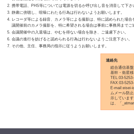
携帯電話、PHS等については電源を切るか呼び出し音を消音して下さ
静粛に傍聴し、喧噪にわたる行為は行わないようお願いします。
レコーダ等による録音、カメラ等による撮影は、特に認められた場合
議開催前のカメラ撮影を、特に希望される場合は事前に事務局までご
会議開催中の入退場は、やむを得ない場合を除き、ご遠慮下さい。
会議の進行を妨げると認められる行為は行わないようご注意下さい。
その他、主任、事務局の指示に従うようお願いします。
連絡先
総合通信基盤
基幹・衛星移
TEL:03-5253
FAX:03-5253
E-mail:eise
ムメール防止の
示しています
は、「_atm