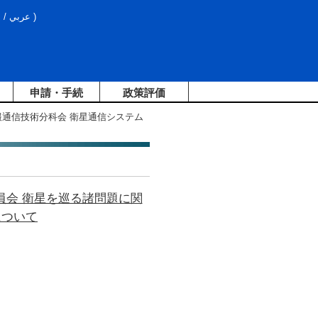
文
/
عربي
)
申請・手続
政策評価
報通信技術分科会 衛星通信システム
員会 衛星を巡る諸問題に関
について