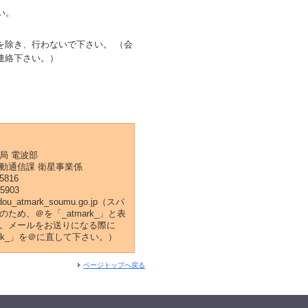
い。
を除き、行わないで下さい。 （会
連絡下さい。）
局 電波部
動通信課 衛星事業係
-5816
-5903
i-idou_atmark_soumu.go.jp（スパ
ため、＠を「_atmark_」と表
。メールをお送りになる際に
ark_」を＠に直して下さい。）
ページトップへ戻る