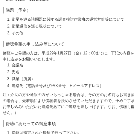
議題（予定）
衛星を巡る諸問題に関する調査検討作業班の運営方針等について
衛星通信を巡る現状について
その他
傍聴希望の申し込み等について
傍聴をご希望の方は、平成29年1月27日（金）12：00までに、下記の内容
申し込みをお願いいたします。
会議名
氏名
職業（所属）
連絡先（電話番号及びFAX番号、Eメールアドレス）
注：介助の方や通訳の方がいらっしゃる場合は、その方のお名前もお書き添
の場合は、先着順により傍聴者を決めさせていただきますので、予めご了
お申し込みいただいた連絡先あてにご連絡を差し上げます。なお、傍聴可
せん。）
傍聴にあたっての留意事項
傍聴は指定された場所で行って下さい。