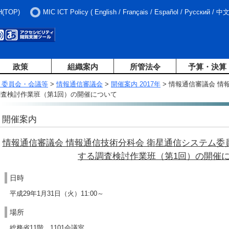
H(TOP)
MIC ICT Policy
(
English
/
Français
/
Español
/
Русский
/
中
政策
組織案内
所管法令
予算・決算
・委員会・会議等
>
情報通信審議会
>
開催案内 2017年
> 情報通信審議会 情
調査検討作業班（第1回）の開催について
開催案内
情報通信審議会 情報通信技術分科会 衛星通信システム委
する調査検討作業班（第1回）の開催
日時
平成29年1月31日（火）11:00～
場所
総務省11階 1101会議室