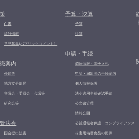
策
予算・決算
白書
予算
統計情報
決算
意見募集(パブリックコメント）
申請・手続
織案内
調達情報・電子入札
外局等
申請・届出等の手続案内
地方支分部局
個人情報保護
審議会・委員会・会議等
法令適用事前確認手続
研究会等
公文書管理
情報公開
管法令
公益通報者保護・コンプライアンス
国会提出法案
災害用備蓄食品の提供