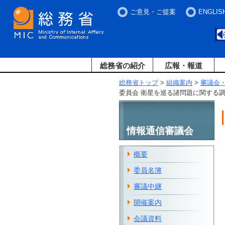
ご意見・ご提案
ENGLIS
総務省の紹介
広報・報道
総務省トップ
>
組織案内
>
審議会
委員会 衛星を巡る諸問題に関する
情報通信審議会
概要
委員名簿
審議中継
開催案内
会議資料