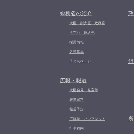
総務省の紹介
政
大臣・副大臣・政務官
所在地・連絡先
採用情報
各種募集
組
子どもページ
広報・報道
大臣会見・発言等
報道資料
報道予定
所
広報誌・パンフレット
行事案内