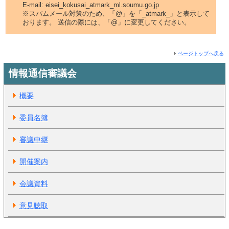
E-mail: eisei_kokusai_atmark_ml.soumu.go.jp
※スパムメール対策のため、「@」を「_atmark_」と表示して
おります。 送信の際には、「@」に変更してください。
ページトップへ戻る
情報通信審議会
概要
委員名簿
審議中継
開催案内
会議資料
意見聴取