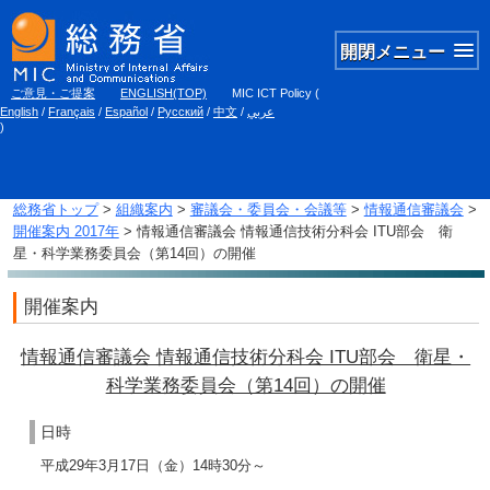
開閉メニュー
ご意見・ご提案
ENGLISH(TOP)
MIC ICT Policy
(
English
/
Français
/
Español
/
Русский
/
中文
/
عربي
)
総務省トップ
>
組織案内
>
審議会・委員会・会議等
>
情報通信審議会
>
開催案内 2017年
> 情報通信審議会 情報通信技術分科会 ITU部会 衛
星・科学業務委員会（第14回）の開催
開催案内
情報通信審議会 情報通信技術分科会 ITU部会 衛星・
科学業務委員会（第14回）の開催
日時
平成29年3月17日（金）14時30分～