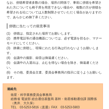
なお、傍聴希望者多数の場合、場所の関係で、事前に傍聴を希望さ
れた方についても椅子席を用意できない場合や、複数の方が傍聴を
希望される社については人数制限させていただく場合がありますの
で、あらかじめ御了承ください。
傍聴に当たっての留意事項
(1) 傍聴は、指定された場所でお願いします。
(2) 携帯電話等の通信機器については、必ず電源を切るか、マナー
モードにしてください。
(3) 静粛に傍聴し、喧噪にわたる行為は行わないようお願いしま
す。
(4) 会議中の撮影、録音は御遠慮ください。
(5) 会議中の入退出は、止むを得ない場合を除き、御遠慮くださ
い。
(6) その他、委員会主査、委員会事務局の指示に従うようお願いし
ます。
連絡先
衛星・科学業務委員会事務局
総務省 電波部 総合通信基盤局 基幹・衛星移動通信課 国際係
（奥井、大久保）
TEL 03-5253-5816（直通）FAX 03-5253-5903