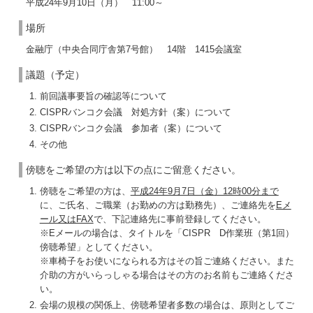
平成24年9月10日（月） 11:00～
場所
金融庁（中央合同庁舎第7号館） 14階 1415会議室
議題（予定）
前回議事要旨の確認等について
CISPRバンコク会議 対処方針（案）について
CISPRバンコク会議 参加者（案）について
その他
傍聴をご希望の方は以下の点にご留意ください。
傍聴をご希望の方は、
平成24年9月7日（金）12時00分まで
に、ご氏名、ご職業（お勤めの方は勤務先）、ご連絡先を
Eメ
ール又はFAX
で、下記連絡先に事前登録してください。
※Eメールの場合は、タイトルを「CISPR D作業班（第1回）
傍聴希望」としてください。
※車椅子をお使いになられる方はその旨ご連絡ください。また
介助の方がいらっしゃる場合はその方のお名前もご連絡くださ
い。
会場の規模の関係上、傍聴希望者多数の場合は、原則としてご