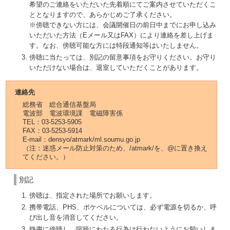
希望のご連絡をいただいた先着順にてご案内させていただくこ
ととなりますので、あらかじめご了承ください。
※傍聴できない方には、会議開催日の前日中までにお申し込み
いただいた方法（Eメール又はFAX）により連絡を差し上げま
す。なお、傍聴可能な方には特段通知等はいたしません。
傍聴に当たっては、別記の留意事項をお守りください。お守り
いただけない場合は、退室していただくことがあります。
連絡先
総務省 総合通信基盤局
電波部 電波環境課 電磁障害係
TEL：03-5253-5905
FAX：03-5253-5914
E-mail：densyo/atmark/ml.soumu.go.jp
（注：迷惑メール防止対策のため、/atmark/を、@に置き換え
てください。）
別記
傍聴は、指定された場所でお願いします。
携帯電話、PHS、ポケベルについては、必ず電源を切るか、呼
び出し音を消音してください。
静粛に傍聴し、喧噪にわたる行為は行わないようにお願いしま