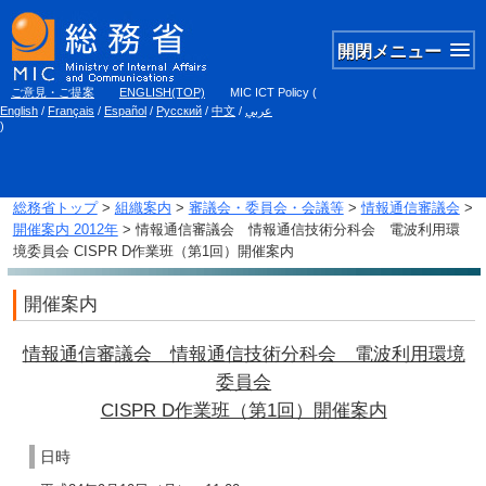
開閉メニュー
ご意見・ご提案
ENGLISH(TOP)
MIC ICT Policy
(
English
/
Français
/
Español
/
Русский
/
中文
/
عربي
)
総務省トップ
>
組織案内
>
審議会・委員会・会議等
>
情報通信審議会
>
開催案内 2012年
> 情報通信審議会 情報通信技術分科会 電波利用環
境委員会 CISPR D作業班（第1回）開催案内
開催案内
情報通信審議会 情報通信技術分科会 電波利用環境
委員会
CISPR D作業班（第1回）開催案内
日時