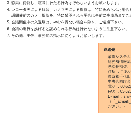
静粛に傍聴し、喧噪にわたる行為は行わないようお願いします。
レコーダ等による録音、カメラ等による撮影は、特に認められた場合
議開催前のカメラ撮影を、特に希望される場合は事前に事務局までご
会議開催中の入退場は、やむを得ない場合を除き、ご遠慮下さい。
会議の進行を妨げると認められる行為は行わないようご注意下さい。
その他、主任、事務局の指示に従うようお願いします。
連絡先
放送システム
総務省情報流
糸課長補佐、
住所 ：〒100
東京都千代田区
中央合同庁舎
電話 ：03-525
FAX ：03-525
E-mail ：shv-
（「_atma
ださい。）