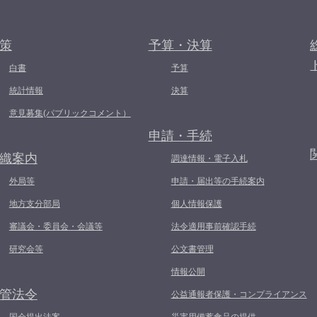
策
予算・決算
白書
予算
統計情報
決算
意見募集(パブリックコメント）
申請・手続
織案内
調達情報・電子入札
外局等
申請・届出等の手続案内
地方支分部局
個人情報保護
審議会・委員会・会議等
法令適用事前確認手続
研究会等
公文書管理
情報公開
管法令
公益通報者保護・コンプライアンス