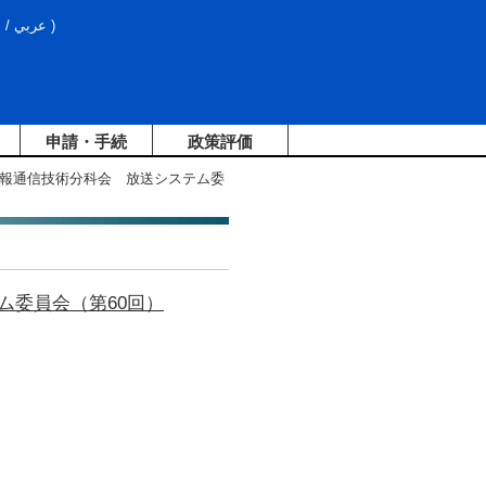
文
/
عربي
)
申請・手続
政策評価
情報通信技術分科会 放送システム委
ム委員会（第60回）