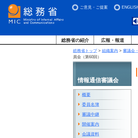
ご意見・ご提案
ENGLIS
総務省の紹介
広報・報道
総務省トップ
>
組織案内
>
審議会
員会（第60回）
情報通信審議会
概要
委員名簿
審議中継
開催案内
会議資料