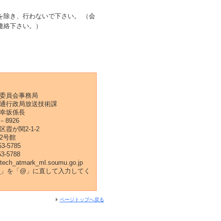
を除き、行わないで下さい。 （会
連絡下さい。）
委員会事務局
通行政局放送技術課
幸坂係長
－8926
霞が関2-1-2
2号館
3-5785
3-5788
tech_atmark_ml.soumu.go.jp
rk_」を「@」に直して入力してく
ページトップへ戻る