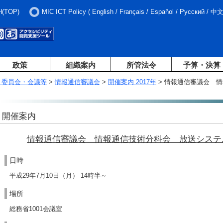
H(TOP)
MIC ICT Policy
(
English
/
Français
/
Español
/
Русский
/
中
政策
組織案内
所管法令
予算・決算
・委員会・会議等
>
情報通信審議会
>
開催案内 2017年
> 情報通信審議会 
開催案内
情報通信審議会 情報通信技術分科会 放送システ
日時
平成29年7月10日（月） 14時半～
場所
総務省1001会議室