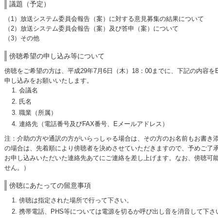
議題（予定）
（1）放送システム委員会報告（案）に対する意見募集の結果について
（2）放送システム委員会報告（案）及び答申（案）について
（3）その他
傍聴希望の申し込み等について
傍聴をご希望の方は、平成29年7月6日（木）18：00までに、下記の内容を
申し込みをお願いいたします。
会議名
氏名
職業（所属）
連絡先（電話番号及びFAX番号、Eメールアドレス）
注：介助の方や通訳の方がいらっしゃる場合は、その方のお名前もお書き添
の場合は、先着順により傍聴者を決めさせていただきますので、予めご了
お申し込みいただいた連絡先あてにご連絡を差し上げます。なお、傍聴可
せん。）
傍聴にあたっての留意事項
傍聴は指定された場所で行って下さい。
携帯電話、PHS等については電源を切るか呼び出し音を消音して下さ