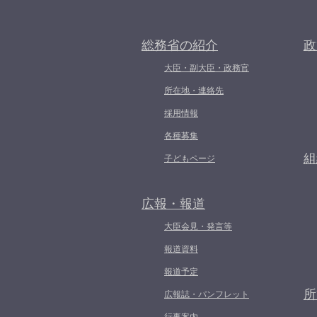
総務省の紹介
政
大臣・副大臣・政務官
所在地・連絡先
採用情報
各種募集
組
子どもページ
広報・報道
大臣会見・発言等
報道資料
報道予定
所
広報誌・パンフレット