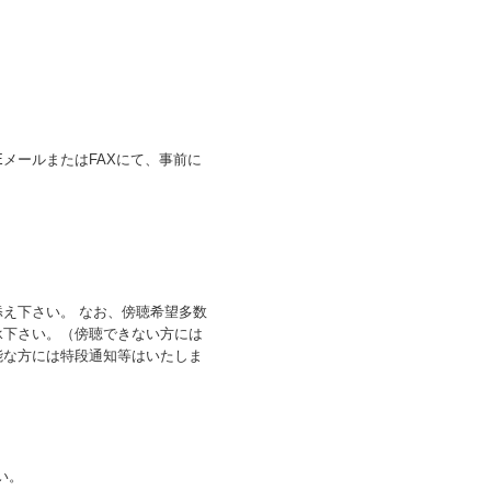
EメールまたはFAXにて、事前に
え下さい。 なお、傍聴希望多数
承下さい。（傍聴できない方には
能な方には特段通知等はいたしま
い。