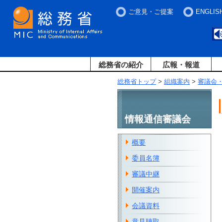
ご意見・ご提案
ENGLIS
総務省の紹介
広報・報道
総務省トップ
>
組織案内
>
審議会
情報通信審議会
概要
委員名簿
審議中継
開催案内
会議資料
意見聴取