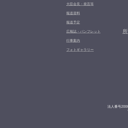
大臣会見・発言等
報道資料
報道予定
所
広報誌・パンフレット
行事案内
フォトギャラリー
法人番号200