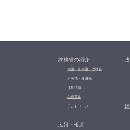
総務省の紹介
政
大臣・副大臣・政務官
所在地・連絡先
採用情報
各種募集
組
子どもページ
広報・報道