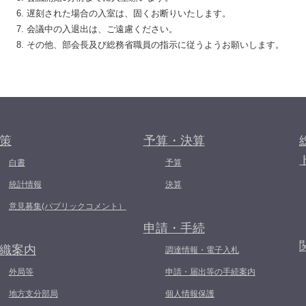
遅刻された場合の入室は、固くお断りいたします。
会議中の入退出は、ご遠慮ください。
その他、部会長及び総務省職員の指示に従うようお願いします。
策
予算・決算
白書
予算
統計情報
決算
意見募集(パブリックコメント）
申請・手続
織案内
調達情報・電子入札
外局等
申請・届出等の手続案内
地方支分部局
個人情報保護