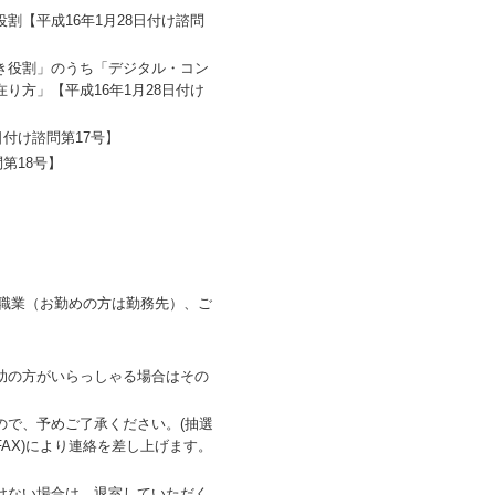
【平成16年1月28日付け諮問
き役割」のうち「デジタル・コン
方」【平成16年1月28日付け
付け諮問第17号】
第18号】
職業（お勤めの方は勤務先）、ご
助の方がいらっしゃる場合はその
ので、予めご了承ください。(抽選
AX)により連絡を差し上げます。
けない場合は、退室していただく