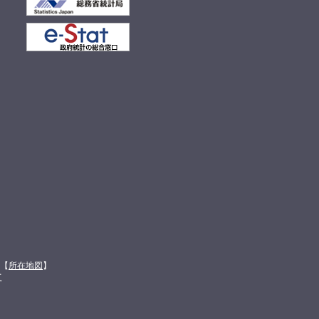
館【
所在地図
】
て