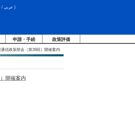
文
/
عربي
)
申請・手続
政策評価
報通信政策部会（第39回）開催案内
回）開催案内