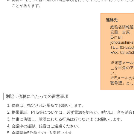
ことがあります。
連絡先
総務省情報通
安藤、吉原
E-mail:
johotsushin-
TEL: 03-5253
FAX: 03-5253
※迷惑メール
＿を半角のア
い。
※Eメールの
聴希望」とし
別記：傍聴に当たっての留意事項
傍聴は、指定された場所でお願いします。
携帯電話、PHS等については、必ず電源を切るか、呼び出し音を消音
静粛に傍聴し、喧噪にわたる行為は行わないようお願いします。
会議中の撮影、録音はご遠慮ください。
会議開始5分前までに入室願います。