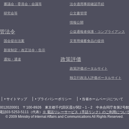
審議会・委員会・会議等
法令適用事前確認手続
研究会等
公文書管理
情報公開
管法令
公益通報者保護・コンプライアンス
国会提出法案
災害用備蓄食品の提供
新規制定・改正法令・告示
政策評価
通知・通達
政策評価ポータルサイト
独立行政法人評価ポータルサイト
サイトマップ
プライバシーポリシー
当省ホームページについて
0012020001 〒100-8926 東京都千代田区霞が関2－1－2 中央合同庁舎第2号
電話03-5253-5111（代表）
※ 電話リレーサービス（手話リンク）のご利用につい
© 2009 Ministry of Internal Affairs and Communications All Rights Reserved.