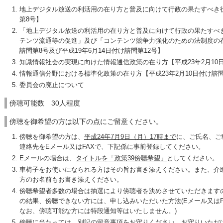
地上デジタル放送の利活用の在り方と普及に向けて行政の果たすべき役割
第8号】
「地上デジタル放送の利活用の在り方と普及に向けて行政の果たすべ
テンツ流通等の促進」及び「コンテンツ競争力強化のための法制度の在り
諮問第8号及び平成19年6月14日付け諮問第12号】
知識情報社会の実現に向けた情報通信政策の在り方【平成23年2月10日
情報通信分野における標準化政策の在り方【平成23年2月10日付け諮問
委員会の廃止について
傍聴可能数 30人程度
傍聴を御希望の方は以下の点にご留意ください。
傍聴を御希望の方は、
平成24年7月9日（月）17時まで
に、ご氏名、ご
連絡先をEメール又はFAXで、下記係に事前登録してください。
Eメールの場合は、
タイトルを「政策39傍聴希望」
としてください。
車椅子をお使いになられる方はその旨お書き添えください。また、介
方のお名前もお書き添えください。
傍聴希望者多数の場合は抽選により傍聴者を決めさせていただきます
の結果、傍聴できない方には、申し込みいただいた方法(Eメール又はF
なお、傍聴可能な方には特段通知等はいたしません。)
傍聴に当たっては、別記の留意事項をお守りください。お守りいただ