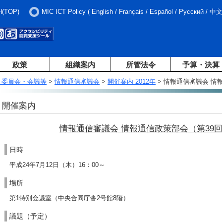
H(TOP)
MIC ICT Policy
(
English
/
Français
/
Español
/
Русский
/
中
政策
組織案内
所管法令
予算・決算
・委員会・会議等
>
情報通信審議会
>
開催案内 2012年
> 情報通信審議会 情
開催案内
情報通信審議会 情報通信政策部会（第39
日時
平成24年7月12日（木）16：00～
場所
第1特別会議室（中央合同庁舎2号館8階）
議題（予定）