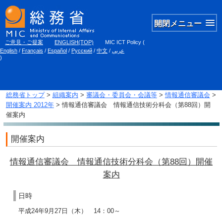
開閉メニュー
ご意見・ご提案
ENGLISH(TOP)
MIC ICT Policy
(
English
/
Français
/
Español
/
Русский
/
中文
/
عربي
)
総務省トップ
>
組織案内
>
審議会・委員会・会議等
>
情報通信審議会
>
開催案内 2012年
> 情報通信審議会 情報通信技術分科会（第88回）開
催案内
開催案内
情報通信審議会 情報通信技術分科会（第88回）開催
案内
日時
平成24年9月27日（木） 14：00～