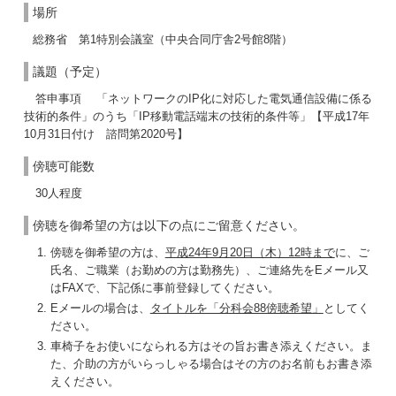
場所
総務省 第1特別会議室（中央合同庁舎2号館8階）
議題（予定）
答申事項 「ネットワークのIP化に対応した電気通信設備に係る
技術的条件」のうち「IP移動電話端末の技術的条件等」【平成17年
10月31日付け 諮問第2020号】
傍聴可能数
30人程度
傍聴を御希望の方は以下の点にご留意ください。
傍聴を御希望の方は、
平成24年9月20日（木）12時まで
に、ご
氏名、ご職業（お勤めの方は勤務先）、ご連絡先をEメール又
はFAXで、下記係に事前登録してください。
Eメールの場合は、
タイトルを「分科会88傍聴希望」
としてく
ださい。
車椅子をお使いになられる方はその旨お書き添えください。ま
た、介助の方がいらっしゃる場合はその方のお名前もお書き添
えください。