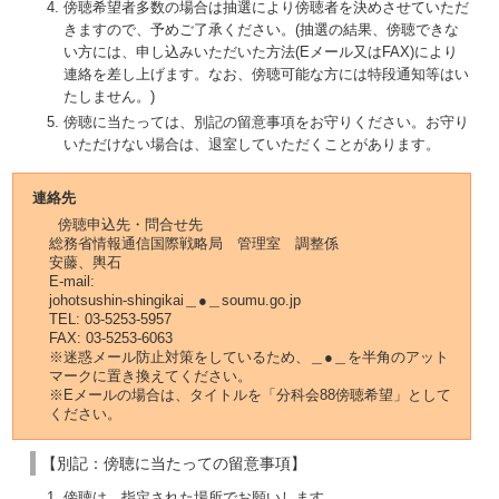
傍聴希望者多数の場合は抽選により傍聴者を決めさせていただ
きますので、予めご了承ください。(抽選の結果、傍聴できな
い方には、申し込みいただいた方法(Eメール又はFAX)により
連絡を差し上げます。なお、傍聴可能な方には特段通知等はい
たしません。)
傍聴に当たっては、別記の留意事項をお守りください。お守り
いただけない場合は、退室していただくことがあります。
連絡先
傍聴申込先・問合せ先
総務省情報通信国際戦略局 管理室 調整係
安藤、輿石
E-mail:
johotsushin-shingikai＿●＿soumu.go.jp
TEL: 03-5253-5957
FAX: 03-5253-6063
※迷惑メール防止対策をしているため、＿●＿を半角のアット
マークに置き換えてください。
※Eメールの場合は、タイトルを「分科会88傍聴希望」として
ください。
【別記：傍聴に当たっての留意事項】
傍聴は、指定された場所でお願いします。